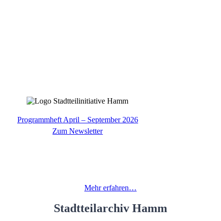
Programmheft April – September 2026
Zum Newsletter
Kulturladen Hamm
laden Hamm wurde als erstes unserer mittlerweile vier Standbeine 1983
Mehr erfahren…
Stadtteilarchiv Hamm