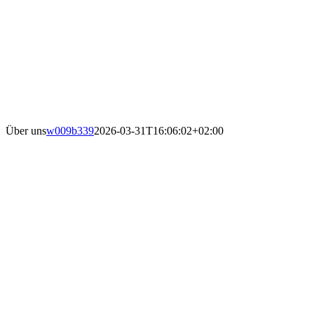
Über uns
w009b339
2026-03-31T16:06:02+02:00
Der Kultur