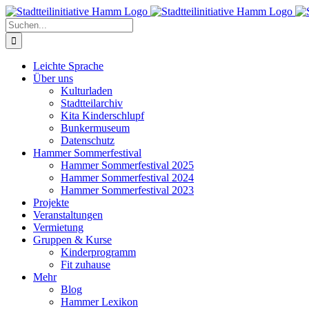
Zum
Inhalt
Suche
springen
nach:
Leichte Sprache
Über uns
Kulturladen
Stadtteilarchiv
Kita Kinderschlupf
Bunkermuseum
Datenschutz
Hammer Sommerfestival
Hammer Sommerfestival 2025
Hammer Sommerfestival 2024
Hammer Sommerfestival 2023
Projekte
Veranstaltungen
Vermietung
Gruppen & Kurse
Kinderprogramm
Fit zuhause
Mehr
Blog
Hammer Lexikon