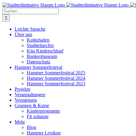
Zum
Inhalt
Suche
springen
nach:
Leichte Sprache
Über uns
Kulturladen
Stadtteilarchiv
Kita Kinderschlupf
Bunkermuseum
Datenschutz
Hammer Sommerfestival
Hammer Sommerfestival 2025
Hammer Sommerfestival 2024
Hammer Sommerfestival 2023
Projekte
Veranstaltungen
Vermietung
Gruppen & Kurse
Kinderprogramm
Fit zuhause
Mehr
Blog
Hammer Lexikon