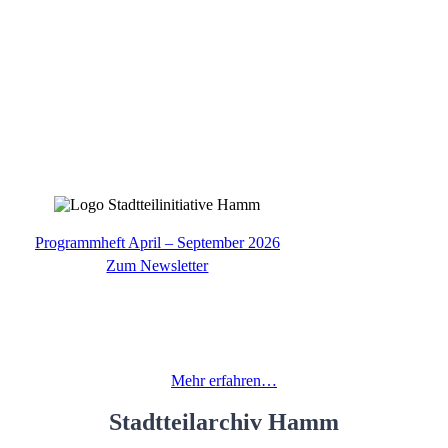
Programmheft April – September 2026
Zum Newsletter
Kulturladen Hamm
laden Hamm wurde als erstes unserer mittlerweile vier Standbeine 1983
Mehr erfahren…
Stadtteilarchiv Hamm