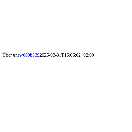
Über uns
w009b339
2026-03-31T16:06:02+02:00
Der Kultur