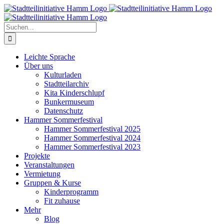
Zum
Inhalt
springen
Suche
nach:
Leichte Sprache
Über uns
Kulturladen
Stadtteilarchiv
Kita Kinderschlupf
Bunkermuseum
Datenschutz
Hammer Sommerfestival
Hammer Sommerfestival 2025
Hammer Sommerfestival 2024
Hammer Sommerfestival 2023
Projekte
Veranstaltungen
Vermietung
Gruppen & Kurse
Kinderprogramm
Fit zuhause
Mehr
Blog