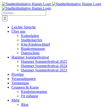
Zum
Inhalt
springen
Suche
nach:
Leichte Sprache
Über uns
Kulturladen
Stadtteilarchiv
Kita Kinderschlupf
Bunkermuseum
Datenschutz
Hammer Sommerfestival
Hammer Sommerfestival 2025
Hammer Sommerfestival 2024
Hammer Sommerfestival 2023
Projekte
Veranstaltungen
Vermietung
Gruppen & Kurse
Kinderprogramm
Fit zuhause
Mehr
Blog