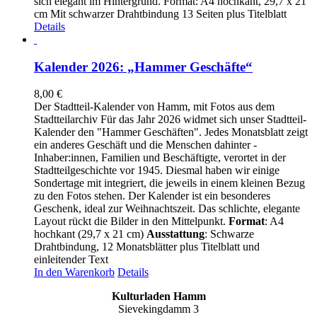
sich elegant im Hintergrund. Format: A4 hochkant, 29,7 x 21
cm Mit schwarzer Drahtbindung 13 Seiten plus Titelblatt
Details
Kalender 2026: „Hammer Geschäfte“
8,00
€
Der Stadtteil-Kalender von Hamm, mit Fotos aus dem
Stadtteilarchiv Für das Jahr 2026 widmet sich unser Stadtteil-
Kalender den "Hammer Geschäften". Jedes Monatsblatt zeigt
ein anderes Geschäft und die Menschen dahinter -
Inhaber:innen, Familien und Beschäftigte, verortet in der
Stadtteilgeschichte vor 1945. Diesmal haben wir einige
Sondertage mit integriert, die jeweils in einem kleinen Bezug
zu den Fotos stehen. Der Kalender ist ein besonderes
Geschenk, ideal zur Weihnachtszeit. Das schlichte, elegante
Layout rückt die Bilder in den Mittelpunkt.
Format
: A4
hochkant (29,7 x 21 cm)
Ausstattung
: Schwarze
Drahtbindung, 12 Monatsblätter plus Titelblatt und
einleitender Text
In den Warenkorb
Details
Kulturladen Hamm
Sievekingdamm 3