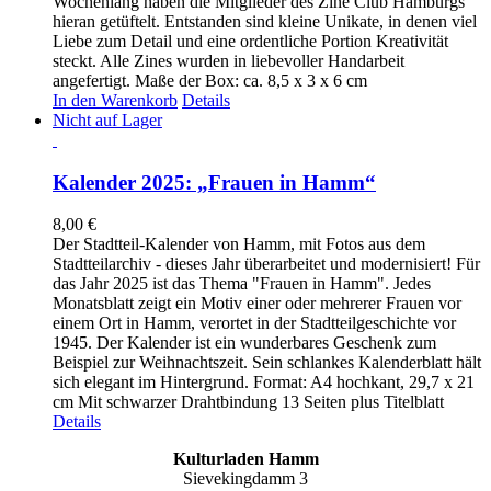
Wochenlang haben die Mitglieder des Zine Club Hamburgs
hieran getüftelt. Entstanden sind kleine Unikate, in denen viel
Liebe zum Detail und eine ordentliche Portion Kreativität
steckt. Alle Zines wurden in liebevoller Handarbeit
angefertigt. Maße der Box: ca. 8,5 x 3 x 6 cm
In den Warenkorb
Details
Nicht auf Lager
Kalender 2025: „Frauen in Hamm“
8,00
€
Der Stadtteil-Kalender von Hamm, mit Fotos aus dem
Stadtteilarchiv - dieses Jahr überarbeitet und modernisiert! Für
das Jahr 2025 ist das Thema "Frauen in Hamm". Jedes
Monatsblatt zeigt ein Motiv einer oder mehrerer Frauen vor
einem Ort in Hamm, verortet in der Stadtteilgeschichte vor
1945. Der Kalender ist ein wunderbares Geschenk zum
Beispiel zur Weihnachtszeit. Sein schlankes Kalenderblatt hält
sich elegant im Hintergrund. Format: A4 hochkant, 29,7 x 21
cm Mit schwarzer Drahtbindung 13 Seiten plus Titelblatt
Details
Kulturladen Hamm
Sievekingdamm 3