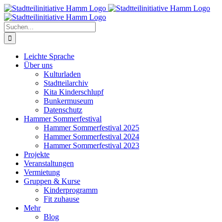
Zum
Inhalt
springen
Suche
nach:
Leichte Sprache
Über uns
Kulturladen
Stadtteilarchiv
Kita Kinderschlupf
Bunkermuseum
Datenschutz
Hammer Sommerfestival
Hammer Sommerfestival 2025
Hammer Sommerfestival 2024
Hammer Sommerfestival 2023
Projekte
Veranstaltungen
Vermietung
Gruppen & Kurse
Kinderprogramm
Fit zuhause
Mehr
Blog