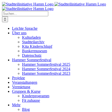
Zum
Inhalt
springen
Suche
nach:
Leichte Sprache
Über uns
Kulturladen
Stadtteilarchiv
Kita Kinderschlupf
Bunkermuseum
Datenschutz
Hammer Sommerfestival
Hammer Sommerfestival 2025
Hammer Sommerfestival 2024
Hammer Sommerfestival 2023
Projekte
Veranstaltungen
Vermietung
Gruppen & Kurse
Kinderprogramm
Fit zuhause
Mehr
Blog