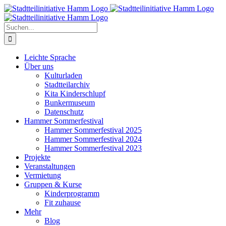
Zum
Inhalt
springen
Suche
nach:
Leichte Sprache
Über uns
Kulturladen
Stadtteilarchiv
Kita Kinderschlupf
Bunkermuseum
Datenschutz
Hammer Sommerfestival
Hammer Sommerfestival 2025
Hammer Sommerfestival 2024
Hammer Sommerfestival 2023
Projekte
Veranstaltungen
Vermietung
Gruppen & Kurse
Kinderprogramm
Fit zuhause
Mehr
Blog