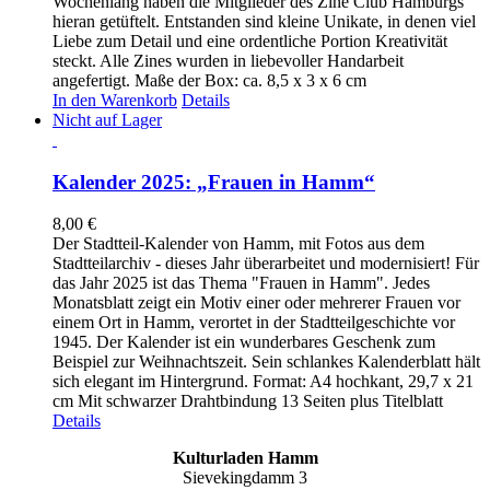
Wochenlang haben die Mitglieder des Zine Club Hamburgs
hieran getüftelt. Entstanden sind kleine Unikate, in denen viel
Liebe zum Detail und eine ordentliche Portion Kreativität
steckt. Alle Zines wurden in liebevoller Handarbeit
angefertigt. Maße der Box: ca. 8,5 x 3 x 6 cm
In den Warenkorb
Details
Nicht auf Lager
Kalender 2025: „Frauen in Hamm“
8,00
€
Der Stadtteil-Kalender von Hamm, mit Fotos aus dem
Stadtteilarchiv - dieses Jahr überarbeitet und modernisiert! Für
das Jahr 2025 ist das Thema "Frauen in Hamm". Jedes
Monatsblatt zeigt ein Motiv einer oder mehrerer Frauen vor
einem Ort in Hamm, verortet in der Stadtteilgeschichte vor
1945. Der Kalender ist ein wunderbares Geschenk zum
Beispiel zur Weihnachtszeit. Sein schlankes Kalenderblatt hält
sich elegant im Hintergrund. Format: A4 hochkant, 29,7 x 21
cm Mit schwarzer Drahtbindung 13 Seiten plus Titelblatt
Details
Kulturladen Hamm
Sievekingdamm 3