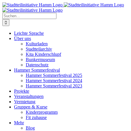
Zum
Inhalt
springen
Suche
nach:
Leichte Sprache
Über uns
Kulturladen
Stadtteilarchiv
Kita Kinderschlupf
Bunkermuseum
Datenschutz
Hammer Sommerfestival
Hammer Sommerfestival 2025
Hammer Sommerfestival 2024
Hammer Sommerfestival 2023
Projekte
Veranstaltungen
Vermietung
Gruppen & Kurse
Kinderprogramm
Fit zuhause
Mehr
Blog