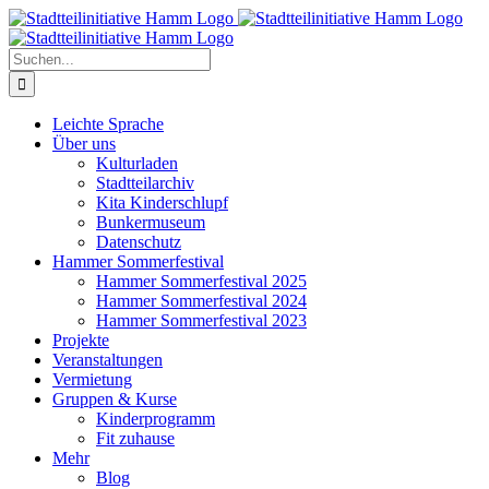
Zum
Inhalt
springen
Suche
nach:
Leichte Sprache
Über uns
Kulturladen
Stadtteilarchiv
Kita Kinderschlupf
Bunkermuseum
Datenschutz
Hammer Sommerfestival
Hammer Sommerfestival 2025
Hammer Sommerfestival 2024
Hammer Sommerfestival 2023
Projekte
Veranstaltungen
Vermietung
Gruppen & Kurse
Kinderprogramm
Fit zuhause
Mehr
Blog