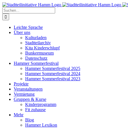
Zum
Inhalt
Suche
springen
nach:
Leichte Sprache
Über uns
Kulturladen
Stadtteilarchiv
Kita Kinderschlupf
Bunkermuseum
Datenschutz
Hammer Sommerfestival
Hammer Sommerfestival 2025
Hammer Sommerfestival 2024
Hammer Sommerfestival 2023
Projekte
Veranstaltungen
Vermietung
Gruppen & Kurse
Kinderprogramm
Fit zuhause
Mehr
Blog
Hammer Lexikon