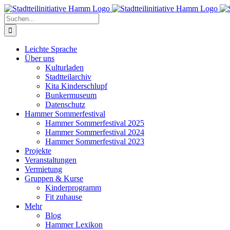
Zum
Inhalt
Suche
springen
nach:
Leichte Sprache
Über uns
Kulturladen
Stadtteilarchiv
Kita Kinderschlupf
Bunkermuseum
Datenschutz
Hammer Sommerfestival
Hammer Sommerfestival 2025
Hammer Sommerfestival 2024
Hammer Sommerfestival 2023
Projekte
Veranstaltungen
Vermietung
Gruppen & Kurse
Kinderprogramm
Fit zuhause
Mehr
Blog
Hammer Lexikon