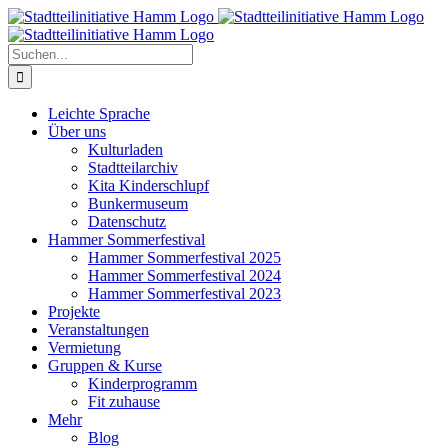
Zum
Inhalt
springen
Suche
nach:
Leichte Sprache
Über uns
Kulturladen
Stadtteilarchiv
Kita Kinderschlupf
Bunkermuseum
Datenschutz
Hammer Sommerfestival
Hammer Sommerfestival 2025
Hammer Sommerfestival 2024
Hammer Sommerfestival 2023
Projekte
Veranstaltungen
Vermietung
Gruppen & Kurse
Kinderprogramm
Fit zuhause
Mehr
Blog