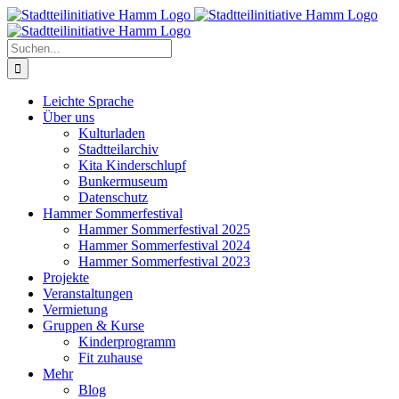
Zum
Inhalt
springen
Suche
nach:
Leichte Sprache
Über uns
Kulturladen
Stadtteilarchiv
Kita Kinderschlupf
Bunkermuseum
Datenschutz
Hammer Sommerfestival
Hammer Sommerfestival 2025
Hammer Sommerfestival 2024
Hammer Sommerfestival 2023
Projekte
Veranstaltungen
Vermietung
Gruppen & Kurse
Kinderprogramm
Fit zuhause
Mehr
Blog