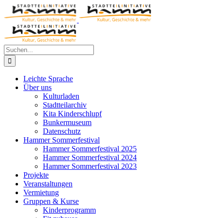
Zum
Inhalt
springen
Suche
nach:
Leichte Sprache
Über uns
Kulturladen
Stadtteilarchiv
Kita Kinderschlupf
Bunkermuseum
Datenschutz
Hammer Sommerfestival
Hammer Sommerfestival 2025
Hammer Sommerfestival 2024
Hammer Sommerfestival 2023
Projekte
Veranstaltungen
Vermietung
Gruppen & Kurse
Kinderprogramm