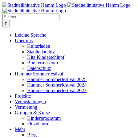
Zum
Inhalt
springen
Suche
nach:
Leichte Sprache
Über uns
Kulturladen
Stadtteilarchiv
Kita Kinderschlupf
Bunkermuseum
Datenschutz
Hammer Sommerfestival
Hammer Sommerfestival 2025
Hammer Sommerfestival 2024
Hammer Sommerfestival 2023
Projekte
Veranstaltungen
Vermietung
Gruppen & Kurse
Kinderprogramm
Fit zuhause
Mehr
Blog