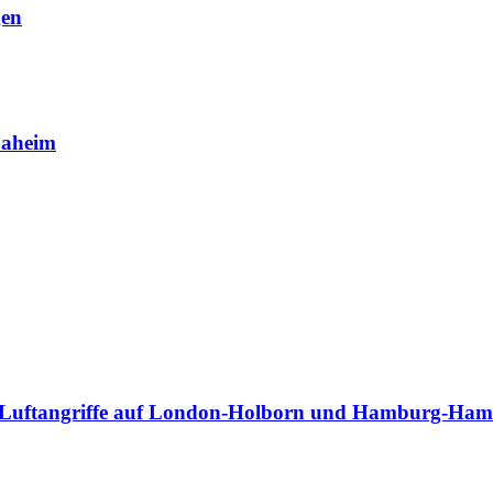
gen
Daheim
 die Luftangriffe auf London-Holborn und Hamburg-Ha