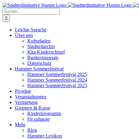
Zum
Inhalt
Suche
springen
nach:
Leichte Sprache
Über uns
Kulturladen
Stadtteilarchiv
Kita Kinderschlupf
Bunkermuseum
Datenschutz
Hammer Sommerfestival
Hammer Sommerfestival 2025
Hammer Sommerfestival 2024
Hammer Sommerfestival 2023
Projekte
Veranstaltungen
Vermietung
Gruppen & Kurse
Kinderprogramm
Fit zuhause
Mehr
Blog
Hammer Lexikon