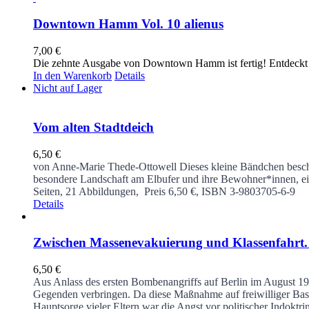
Downtown Hamm Vol. 10 alienus
7,00
€
Die zehnte Ausgabe von Downtown Hamm ist fertig! Entdeckt F
In den Warenkorb
Details
Nicht auf Lager
Vom alten Stadtdeich
6,50
€
von Anne-Marie Thede-Ottowell
Dieses kleine Bändchen besc
besondere Landschaft am Elbufer und ihre Bewohner*innen, e
Seiten, 21 Abbildungen, Preis 6,50 €, ISBN 3-9803705-6-9
Details
Zwischen Massenevakuierung und Klassenfahrt. 
6,50
€
Aus Anlass des ersten Bombenangriffs auf Berlin im August 19
Gegenden verbringen. Da diese Maßnahme auf freiwilliger Basis
Hauptsorge vieler Eltern war die Angst vor politischer Indoktr