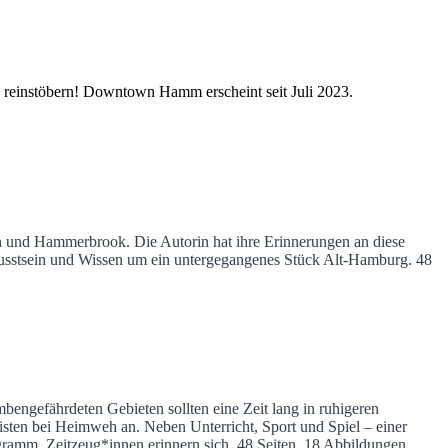
 reinstöbern! Downtown Hamm erscheint seit Juli 2023.
 und Hammerbrook. Die Autorin hat ihre Erinnerungen an diese
usstsein und Wissen um ein untergegangenes Stück Alt-Hamburg.
48
engefährdeten Gebieten sollten eine Zeit lang in ruhigeren
isten bei Heimweh an. Neben Unterricht, Sport und Spiel – einer
ogramm. Zeitzeug*innen erinnern sich.
48 Seiten, 18 Abbildungen.