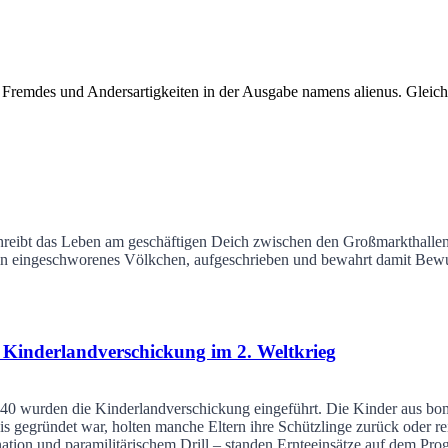
remdes und Andersartigkeiten in der Ausgabe namens alienus. Gleich
hreibt das Leben am geschäftigen Deich zwischen den Großmarkthallen
in eingeschworenes Völkchen, aufgeschrieben und bewahrt damit Bew
Kinderlandverschickung im 2. Weltkrieg
40 wurden die Kinderlandverschickung eingeführt. Die Kinder aus bomb
 gegründet war, holten manche Eltern ihre Schützlinge zurück oder re
ination und paramilitärischem Drill – standen Ernteeinsätze auf dem Pr