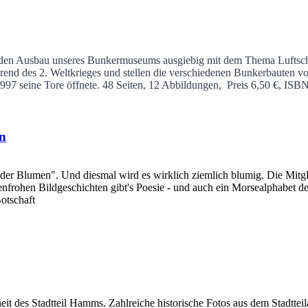
 den Ausbau unseres Bunkermuseums ausgiebig mit dem Thema Luftschu
rend des 2. Weltkrieges und stellen die verschiedenen Bunkerbauten vo
97 seine Tore öffnete.
48 Seiten, 12 Abbildungen, Preis 6,50 €, ISB
n
 Blumen". Und diesmal wird es wirklich ziemlich blumig. Die Mitgli
nfrohen Bildgeschichten gibt's Poesie - und auch ein Morsealphabet d
otschaft
nheit des Stadtteil Hamms. Zahlreiche historische Fotos aus dem Stad