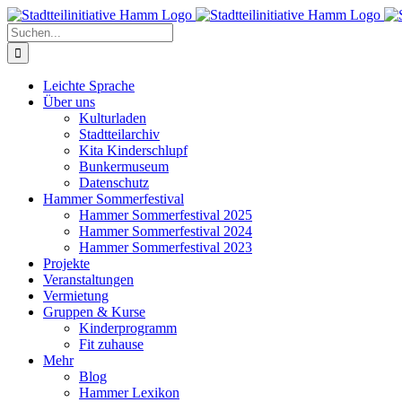
Zum
Inhalt
Suche
springen
nach:
Leichte Sprache
Über uns
Kulturladen
Stadtteilarchiv
Kita Kinderschlupf
Bunkermuseum
Datenschutz
Hammer Sommerfestival
Hammer Sommerfestival 2025
Hammer Sommerfestival 2024
Hammer Sommerfestival 2023
Projekte
Veranstaltungen
Vermietung
Gruppen & Kurse
Kinderprogramm
Fit zuhause
Mehr
Blog
Hammer Lexikon