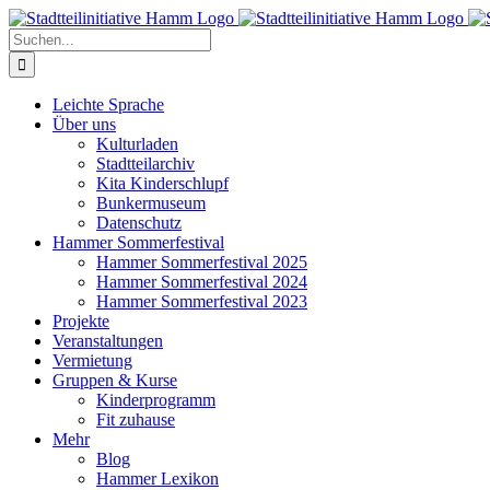
Zum
Inhalt
Suche
springen
nach:
Leichte Sprache
Über uns
Kulturladen
Stadtteilarchiv
Kita Kinderschlupf
Bunkermuseum
Datenschutz
Hammer Sommerfestival
Hammer Sommerfestival 2025
Hammer Sommerfestival 2024
Hammer Sommerfestival 2023
Projekte
Veranstaltungen
Vermietung
Gruppen & Kurse
Kinderprogramm
Fit zuhause
Mehr
Blog
Hammer Lexikon