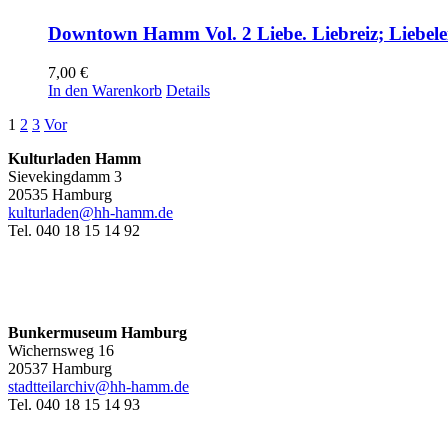
Downtown Hamm Vol. 2 Liebe. Liebreiz; Liebele
7,00
€
In den Warenkorb
Details
1
2
3
Vor
Kulturladen Hamm
Sievekingdamm 3
20535 Hamburg
kulturladen@hh-hamm.de
Tel. 040 18 15 14 92
Bunkermuseum Hamburg
Wichernsweg 16
20537 Hamburg
stadtteilarchiv@hh-hamm.de
Tel. 040 18 15 14 93