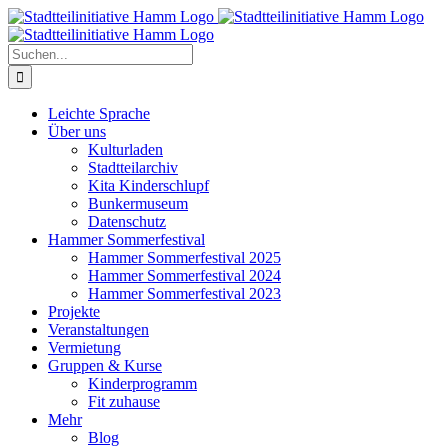
Zum
Inhalt
springen
Suche
nach:
Leichte Sprache
Über uns
Kulturladen
Stadtteilarchiv
Kita Kinderschlupf
Bunkermuseum
Datenschutz
Hammer Sommerfestival
Hammer Sommerfestival 2025
Hammer Sommerfestival 2024
Hammer Sommerfestival 2023
Projekte
Veranstaltungen
Vermietung
Gruppen & Kurse
Kinderprogramm
Fit zuhause
Mehr
Blog