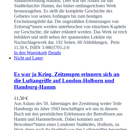
Stadtteilwerdung Hamms. Dies war der Anlass für das
Stadtteilarchiv Hamm, das bisher umfangreichstes Werk
herauszugeben. Es stellt die komplette Geschichte des
Gebietes von seinen Anfängen bis zum heutigen
Erscheinungsbild dar. Die ungezählten Erinnerungen von
Zeitzeug*innen werden unterbrochen von einzelnen Kapiteln
zur Geschichte, die näher erläutert werden. Das Werk ist reich
bebildert und stellt neben der spannenden Lektüre ein
Nachschlagewerk dar.
192 Seiten, 60 Abbildungen, Preis
11,50 €, ISBN 3-9803705-2-6
In den Warenkorb
Details
Nicht auf Lager
Es war ja Krieg. Zeitzeugen erinnern sich an
die Luftangriffe auf London-Holborn und
Hamburg-Hamm
11,50
€
Aus Anlass des 50. Jahrestages der Zerstörung weiter Teile
Hamburgs im Jahre 1943 beschäftigen wir uns in diesem
Buch mit den persönlichen Erlebnissen der Betroffenen aus
Hamm und Hammerbrook. Dabei kommen auch
Bewohner*innen eines Londoner Stadtteiles, Holborn, zu
Wort, denn auch ihr Stadtteil war den Luftangriffen besonders