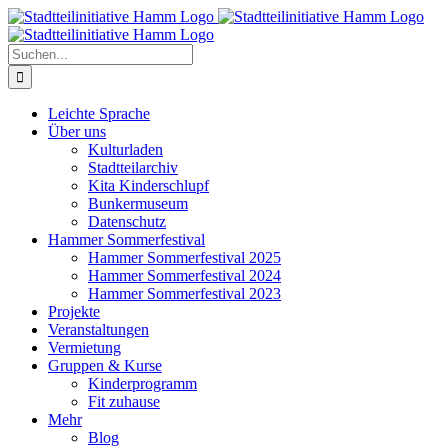
Zum
Inhalt
springen
Suche
nach:
Leichte Sprache
Über uns
Kulturladen
Stadtteilarchiv
Kita Kinderschlupf
Bunkermuseum
Datenschutz
Hammer Sommerfestival
Hammer Sommerfestival 2025
Hammer Sommerfestival 2024
Hammer Sommerfestival 2023
Projekte
Veranstaltungen
Vermietung
Gruppen & Kurse
Kinderprogramm
Fit zuhause
Mehr
Blog