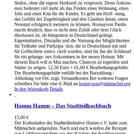
finden, ohne die eigene Herkunft zu vergessen. Denn Ankom-
men bedeutet viel mehr als das Finden einer Wohnung, eines
Jobs und einer Kita für die Kinder. Es geht um Hoff- nung,
das Gefühl der Zugehörigkeit und den Glauben daran, einen
Neustart erfolgreich meistern zu können. Homayoon Pardis
macht deutlich, dass es nicht dem Zufall oder dem Glück
überlassen ist, ob Integration in Deutschland gelingt.
Eigeninitiative, Disziplin und die Nutzung der Möglichkeiten
für Teilhabe und Partizipa- tion, die in Deutschland mit und
für Geflüchtete entwi- ckelt wurden, sind für ihn die Schlüssel
für ein gelunge- nes Ankommen in der neuen Heimat. Mit
diesem Buch will er Mut machen, Chancen zu ergreifen und
Stärke zu zeigen. 12,50 Euro + 01,00 € Bearbeitungsgebühr.
Die Bearbeitungsgebühr entfällt bei der Barzahlung /
Abholung vor Ort. zzgl. Versandkosten Bei weiteren Fragen
schreiben Sie bitte eine E-Mail an
homayoon@mitmacher.org
In den Warenkorb
Details
Hamm Hamm – Das Stadtteilkochbuch
15,00
€
Der Kulturladen der Stadtteilinitiative Hamm e.V. hatte zum
Mitmachen aufgerufen. Nach und nach wurden die Rezepte
von Lieblingsgerichten aus den Küchen der Nachbar:innen