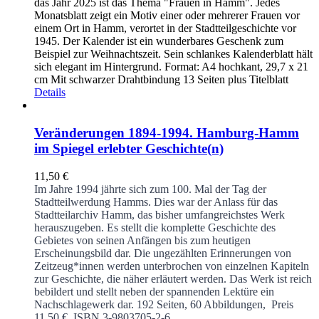
das Jahr 2025 ist das Thema "Frauen in Hamm". Jedes
Monatsblatt zeigt ein Motiv einer oder mehrerer Frauen vor
einem Ort in Hamm, verortet in der Stadtteilgeschichte vor
1945. Der Kalender ist ein wunderbares Geschenk zum
Beispiel zur Weihnachtszeit. Sein schlankes Kalenderblatt hält
sich elegant im Hintergrund. Format: A4 hochkant, 29,7 x 21
cm Mit schwarzer Drahtbindung 13 Seiten plus Titelblatt
Details
Veränderungen 1894-1994. Hamburg-Hamm
im Spiegel erlebter Geschichte(n)
11,50
€
Im Jahre 1994 jährte sich zum 100. Mal der Tag der
Stadtteilwerdung Hamms. Dies war der Anlass für das
Stadtteilarchiv Hamm, das bisher umfangreichstes Werk
herauszugeben. Es stellt die komplette Geschichte des
Gebietes von seinen Anfängen bis zum heutigen
Erscheinungsbild dar. Die ungezählten Erinnerungen von
Zeitzeug*innen werden unterbrochen von einzelnen Kapiteln
zur Geschichte, die näher erläutert werden. Das Werk ist reich
bebildert und stellt neben der spannenden Lektüre ein
Nachschlagewerk dar.
192 Seiten, 60 Abbildungen, Preis
11,50 €, ISBN 3-9803705-2-6