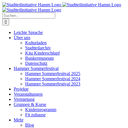
Zum
Inhalt
springen
Suche
nach:
Leichte Sprache
Über uns
Kulturladen
Stadtteilarchiv
Kita Kinderschlupf
Bunkermuseum
Datenschutz
Hammer Sommerfestival
Hammer Sommerfestival 2025
Hammer Sommerfestival 2024
Hammer Sommerfestival 2023
Projekte
Veranstaltungen
Vermietung
Gruppen & Kurse
Kinderprogramm
Fit zuhause
Mehr
Blog