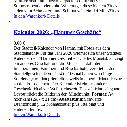
Mini-Format und hübsch verpackt. Ob für heiße
Sommerabende oder kalte Wintertage: diese kleinen Zines
laden zum Schmökern und Schmunzeln ein. 14 Mini-Zines
In den Warenkorb
Details
Kalender 2026: „Hammer Geschäfte“
8,00
€
Der Stadtteil-Kalender von Hamm, mit Fotos aus dem
Stadtteilarchiv Für das Jahr 2026 widmet sich unser Stadtteil-
Kalender den "Hammer Geschäften". Jedes Monatsblatt zeigt
ein anderes Geschäft und die Menschen dahinter -
Inhaber:innen, Familien und Beschäftigte, verortet in der
Stadtteilgeschichte vor 1945. Diesmal haben wir einige
Sondertage mit integriert, die jeweils in einem kleinen Bezug
zu den Fotos stehen. Der Kalender ist ein besonderes
Geschenk, ideal zur Weihnachtszeit. Das schlichte, elegante
Layout rückt die Bilder in den Mittelpunkt.
Format
: A4
hochkant (29,7 x 21 cm)
Ausstattung
: Schwarze
Drahtbindung, 12 Monatsblätter plus Titelblatt und
einleitender Text
In den Warenkorb
Details