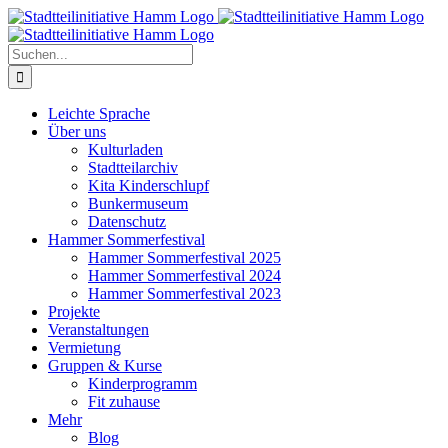
Zum
Inhalt
springen
Suche
nach:
Leichte Sprache
Über uns
Kulturladen
Stadtteilarchiv
Kita Kinderschlupf
Bunkermuseum
Datenschutz
Hammer Sommerfestival
Hammer Sommerfestival 2025
Hammer Sommerfestival 2024
Hammer Sommerfestival 2023
Projekte
Veranstaltungen
Vermietung
Gruppen & Kurse
Kinderprogramm
Fit zuhause
Mehr
Blog