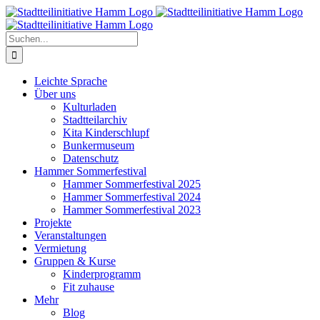
Zum
Inhalt
springen
Suche
nach:
Leichte Sprache
Über uns
Kulturladen
Stadtteilarchiv
Kita Kinderschlupf
Bunkermuseum
Datenschutz
Hammer Sommerfestival
Hammer Sommerfestival 2025
Hammer Sommerfestival 2024
Hammer Sommerfestival 2023
Projekte
Veranstaltungen
Vermietung
Gruppen & Kurse
Kinderprogramm
Fit zuhause
Mehr
Blog