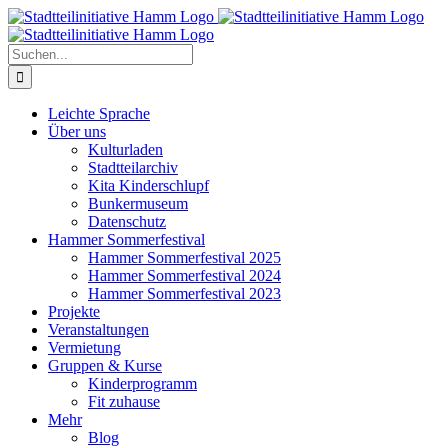
Zum
Inhalt
springen
Suche
nach:
Leichte Sprache
Über uns
Kulturladen
Stadtteilarchiv
Kita Kinderschlupf
Bunkermuseum
Datenschutz
Hammer Sommerfestival
Hammer Sommerfestival 2025
Hammer Sommerfestival 2024
Hammer Sommerfestival 2023
Projekte
Veranstaltungen
Vermietung
Gruppen & Kurse
Kinderprogramm
Fit zuhause
Mehr
Blog