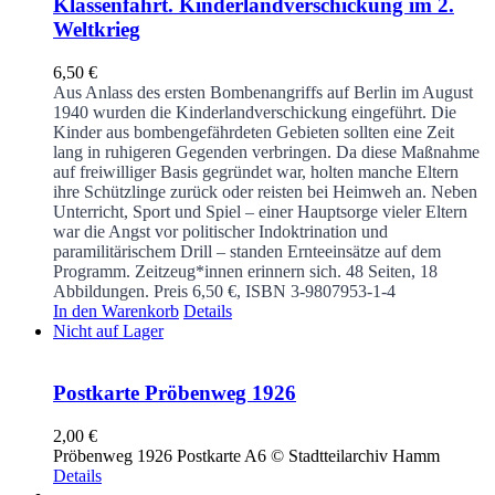
Klassenfahrt. Kinderlandverschickung im 2.
Weltkrieg
6,50
€
Aus Anlass des ersten Bombenangriffs auf Berlin im August
1940 wurden die Kinderlandverschickung eingeführt. Die
Kinder aus bombengefährdeten Gebieten sollten eine Zeit
lang in ruhigeren Gegenden verbringen. Da diese Maßnahme
auf freiwilliger Basis gegründet war, holten manche Eltern
ihre Schützlinge zurück oder reisten bei Heimweh an. Neben
Unterricht, Sport und Spiel – einer Hauptsorge vieler Eltern
war die Angst vor politischer Indoktrination und
paramilitärischem Drill – standen Ernteeinsätze auf dem
Programm. Zeitzeug*innen erinnern sich.
48 Seiten, 18
Abbildungen. Preis 6,50 €, ISBN 3-9807953-1-4
In den Warenkorb
Details
Nicht auf Lager
Postkarte Pröbenweg 1926
2,00
€
Pröbenweg 1926 Postkarte A6 © Stadtteilarchiv Hamm
Details