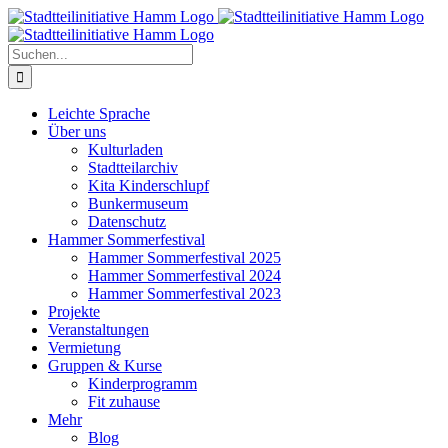
Zum
Inhalt
springen
Suche
nach:
Leichte Sprache
Über uns
Kulturladen
Stadtteilarchiv
Kita Kinderschlupf
Bunkermuseum
Datenschutz
Hammer Sommerfestival
Hammer Sommerfestival 2025
Hammer Sommerfestival 2024
Hammer Sommerfestival 2023
Projekte
Veranstaltungen
Vermietung
Gruppen & Kurse
Kinderprogramm
Fit zuhause
Mehr
Blog