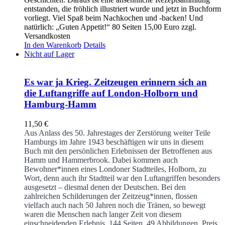
entstanden, die fröhlich illustriert wurde und jetzt in Buchform
vorliegt. Viel Spaß beim Nachkochen und -backen! Und
natürlich: „Guten Appetit!“ 80 Seiten 15,00 Euro zzgl.
Versandkosten
In den Warenkorb
Details
Nicht auf Lager
Es war ja Krieg. Zeitzeugen erinnern sich an
die Luftangriffe auf London-Holborn und
Hamburg-Hamm
11,50
€
Aus Anlass des 50. Jahrestages der Zerstörung weiter Teile
Hamburgs im Jahre 1943 beschäftigen wir uns in diesem
Buch mit den persönlichen Erlebnissen der Betroffenen aus
Hamm und Hammerbrook. Dabei kommen auch
Bewohner*innen eines Londoner Stadtteiles, Holborn, zu
Wort, denn auch ihr Stadtteil war den Luftangriffen besonders
ausgesetzt – diesmal denen der Deutschen. Bei den
zahlreichen Schilderungen der Zeitzeug*innen, flossen
vielfach auch nach 50 Jahren noch die Tränen, so bewegt
waren die Menschen nach langer Zeit von diesem
einschneidenden Erlebnis.
144 Seiten, 49 Abbildungen, Preis