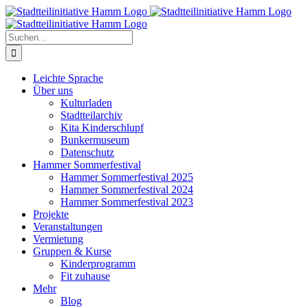
Zum
Inhalt
springen
Suche
nach:
Leichte Sprache
Über uns
Kulturladen
Stadtteilarchiv
Kita Kinderschlupf
Bunkermuseum
Datenschutz
Hammer Sommerfestival
Hammer Sommerfestival 2025
Hammer Sommerfestival 2024
Hammer Sommerfestival 2023
Projekte
Veranstaltungen
Vermietung
Gruppen & Kurse
Kinderprogramm
Fit zuhause
Mehr
Blog