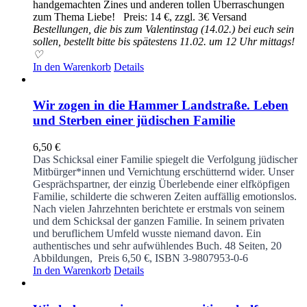
handgemachten Zines und anderen tollen Überraschungen
zum Thema Liebe! Preis: 14 €, zzgl. 3€ Versand
Bestellungen, die bis zum Valentinstag (14.02.) bei euch sein
sollen, bestellt bitte bis spätestens 11.02. um 12 Uhr mittags!
♡
In den Warenkorb
Details
Wir zogen in die Hammer Landstraße. Leben
und Sterben einer jüdischen Familie
6,50
€
Das Schicksal einer Familie spiegelt die Verfolgung jüdischer
Mitbürger*innen und Vernichtung erschütternd wider. Unser
Gesprächspartner, der einzig Überlebende einer elfköpfigen
Familie, schilderte die schweren Zeiten auffällig emotionslos.
Nach vielen Jahrzehnten berichtete er erstmals von seinem
und dem Schicksal der ganzen Familie. In seinem privaten
und beruflichem Umfeld wusste niemand davon. Ein
authentisches und sehr aufwühlendes Buch.
48 Seiten, 20
Abbildungen, Preis 6,50 €, ISBN 3-9807953-0-6
In den Warenkorb
Details