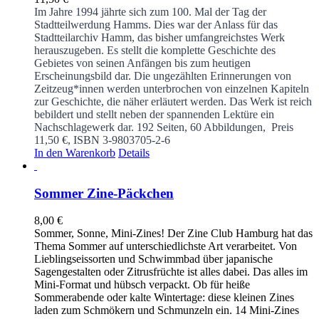
Im Jahre 1994 jährte sich zum 100. Mal der Tag der
Stadtteilwerdung Hamms. Dies war der Anlass für das
Stadtteilarchiv Hamm, das bisher umfangreichstes Werk
herauszugeben. Es stellt die komplette Geschichte des
Gebietes von seinen Anfängen bis zum heutigen
Erscheinungsbild dar. Die ungezählten Erinnerungen von
Zeitzeug*innen werden unterbrochen von einzelnen Kapiteln
zur Geschichte, die näher erläutert werden. Das Werk ist reich
bebildert und stellt neben der spannenden Lektüre ein
Nachschlagewerk dar.
192 Seiten, 60 Abbildungen, Preis
11,50 €, ISBN 3-9803705-2-6
In den Warenkorb
Details
Sommer Zine-Päckchen
8,00
€
Sommer, Sonne, Mini-Zines! Der Zine Club Hamburg hat das
Thema Sommer auf unterschiedlichste Art verarbeitet. Von
Lieblingseissorten und Schwimmbad über japanische
Sagengestalten oder Zitrusfrüchte ist alles dabei. Das alles im
Mini-Format und hübsch verpackt. Ob für heiße
Sommerabende oder kalte Wintertage: diese kleinen Zines
laden zum Schmökern und Schmunzeln ein. 14 Mini-Zines