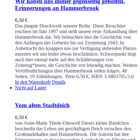
Wir haben uns immer gegenseitig geholfen.
Erinnerungen an Hammerbrook
6,50
€
Das jüngste Druckwerk unserer Reihe. Diese Broschüre
erschien im Jahr 1997 und stellt unsere erste Abhandlung über
Hammerbrook dar. Wir beleuchten hier die Geschichte von
den Anfängen des Gebietes bis zur Zerstörung 1943. In
Anbetracht des knappen uns zur Verfügung stehenden Platzes
mussten wir uns leider etwas beschränken. Schwerpunkt liegt
auch hier einmal mehr auf den Schilderungen von
Zeitzeug*innen, die Geschichte erst lebendig machen. Weitere
Veröffentlichungen über Hammerbrook sollen folgen.
48
Seiten, 19 Abbildungen, Preis 6,50 €, ISBN 3-9803705-5-0
In den Warenkorb
Details
Nicht auf Lager
Vom alten Stadtdeich
6,50
€
von Anne-Marie Thede-Ottowell
Dieses kleine Bändchen
beschreibt das Leben am geschäftigen Deich zwischen den
Großmarkthallen und Hammerbrook. Die Autorin hat ihre
Erinnerungen an diese besondere Landschaft am Elbufer und