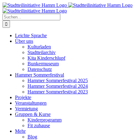
Zum
Inhalt
springen
Suche
nach:
Leichte Sprache
Über uns
Kulturladen
Stadtteilarchiv
Kita Kinderschlupf
Bunkermuseum
Datenschutz
Hammer Sommerfestival
Hammer Sommerfestival 2025
Hammer Sommerfestival 2024
Hammer Sommerfestival 2023
Projekte
Veranstaltungen
Vermietung
Gruppen & Kurse
Kinderprogramm
Fit zuhause
Mehr
Blog