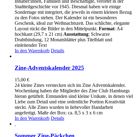
Inhaber:innen, Familien und Beschäftigte, verortet in der
Stadtteilgeschichte vor 1945. Diesmal haben wir einige
Sondertage mit integriert, die jeweils in einem kleinen Bezug
zu den Fotos stehen. Der Kalender ist ein besonderes
Geschenk, ideal zur Weihnachtszeit. Das schlichte, elegante
Layout rückt die Bilder in den Mittelpunkt.
Format
: A4
hochkant (29,7 x 21 cm)
Ausstattung
: Schwarze
Drahtbindung, 12 Monatsblätter plus Titelblatt und
einleitender Text
In den Warenkorb
Details
Zine-Adventskalender 2025
15,00
€
24 kleine Zines verstecken sich im Zine Adventskalender.
Wochenlang haben die Mitglieder des Zine Club Hamburgs
hieran getüftelt. Entstanden sind kleine Unikate, in denen viel
Liebe zum Detail und eine ordentliche Portion Kreativität
steckt. Alle Zines wurden in liebevoller Handarbeit
angefertigt. Maße der Box: ca. 8,5 x 3 x 6 cm
In den Warenkorb
Details
Sommer Zine-Päckchen