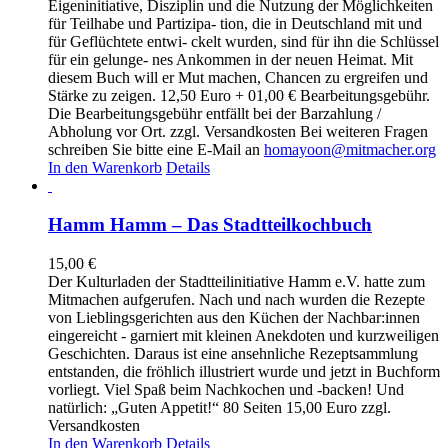
Eigeninitiative, Disziplin und die Nutzung der Möglichkeiten
für Teilhabe und Partizipa- tion, die in Deutschland mit und
für Geflüchtete entwi- ckelt wurden, sind für ihn die Schlüssel
für ein gelunge- nes Ankommen in der neuen Heimat. Mit
diesem Buch will er Mut machen, Chancen zu ergreifen und
Stärke zu zeigen. 12,50 Euro + 01,00 € Bearbeitungsgebühr.
Die Bearbeitungsgebühr entfällt bei der Barzahlung /
Abholung vor Ort. zzgl. Versandkosten Bei weiteren Fragen
schreiben Sie bitte eine E-Mail an
homayoon@mitmacher.org
In den Warenkorb
Details
Hamm Hamm – Das Stadtteilkochbuch
15,00
€
Der Kulturladen der Stadtteilinitiative Hamm e.V. hatte zum
Mitmachen aufgerufen. Nach und nach wurden die Rezepte
von Lieblingsgerichten aus den Küchen der Nachbar:innen
eingereicht - garniert mit kleinen Anekdoten und kurzweiligen
Geschichten. Daraus ist eine ansehnliche Rezeptsammlung
entstanden, die fröhlich illustriert wurde und jetzt in Buchform
vorliegt. Viel Spaß beim Nachkochen und -backen! Und
natürlich: „Guten Appetit!“ 80 Seiten 15,00 Euro zzgl.
Versandkosten
In den Warenkorb
Details