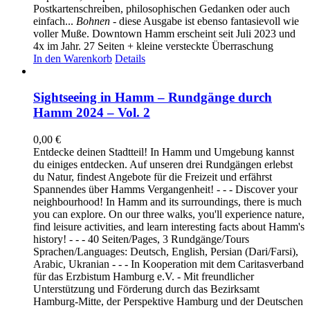
Postkartenschreiben, philosophischen Gedanken oder auch
einfach...
Bohnen
- diese Ausgabe ist ebenso fantasievoll wie
voller Muße. Downtown Hamm erscheint seit Juli 2023 und
4x im Jahr. 27 Seiten + kleine versteckte Überraschung
In den Warenkorb
Details
Sightseeing in Hamm – Rundgänge durch
Hamm 2024 – Vol. 2
0,00
€
Entdecke deinen Stadtteil! In Hamm und Umgebung kannst
du einiges entdecken. Auf unseren drei Rundgängen erlebst
du Natur, findest Angebote für die Freizeit und erfährst
Spannendes über Hamms Vergangenheit! - - - Discover your
neighbourhood! In Hamm and its surroundings, there is much
you can explore. On our three walks, you'll experience nature,
find leisure activities, and learn interesting facts about Hamm's
history! - - - 40 Seiten/Pages, 3 Rundgänge/Tours
Sprachen/Languages: Deutsch, English, Persian (Dari/Farsi),
Arabic, Ukranian - - - In Kooperation mit dem Caritasverband
für das Erzbistum Hamburg e.V. - Mit freundlicher
Unterstützung und Förderung durch das Bezirksamt
Hamburg-Mitte, der Perspektive Hamburg und der Deutschen