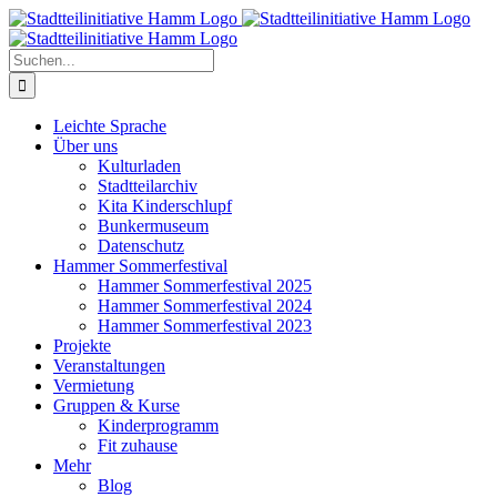
Zum
Inhalt
springen
Suche
nach:
Leichte Sprache
Über uns
Kulturladen
Stadtteilarchiv
Kita Kinderschlupf
Bunkermuseum
Datenschutz
Hammer Sommerfestival
Hammer Sommerfestival 2025
Hammer Sommerfestival 2024
Hammer Sommerfestival 2023
Projekte
Veranstaltungen
Vermietung
Gruppen & Kurse
Kinderprogramm
Fit zuhause
Mehr
Blog