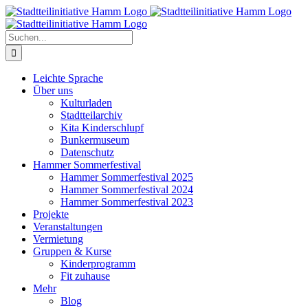
Zum
Inhalt
springen
Suche
nach:
Leichte Sprache
Über uns
Kulturladen
Stadtteilarchiv
Kita Kinderschlupf
Bunkermuseum
Datenschutz
Hammer Sommerfestival
Hammer Sommerfestival 2025
Hammer Sommerfestival 2024
Hammer Sommerfestival 2023
Projekte
Veranstaltungen
Vermietung
Gruppen & Kurse
Kinderprogramm
Fit zuhause
Mehr
Blog