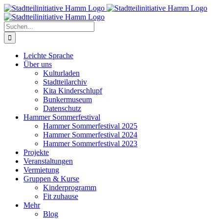
Zum
Inhalt
springen
Suche
nach:
Leichte Sprache
Über uns
Kulturladen
Stadtteilarchiv
Kita Kinderschlupf
Bunkermuseum
Datenschutz
Hammer Sommerfestival
Hammer Sommerfestival 2025
Hammer Sommerfestival 2024
Hammer Sommerfestival 2023
Projekte
Veranstaltungen
Vermietung
Gruppen & Kurse
Kinderprogramm
Fit zuhause
Mehr
Blog