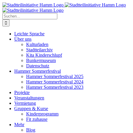
Zum
Inhalt
springen
Suche
nach:
Leichte Sprache
Über uns
Kulturladen
Stadtteilarchiv
Kita Kinderschlupf
Bunkermuseum
Datenschutz
Hammer Sommerfestival
Hammer Sommerfestival 2025
Hammer Sommerfestival 2024
Hammer Sommerfestival 2023
Projekte
Veranstaltungen
Vermietung
Gruppen & Kurse
Kinderprogramm
Fit zuhause
Mehr
Blog