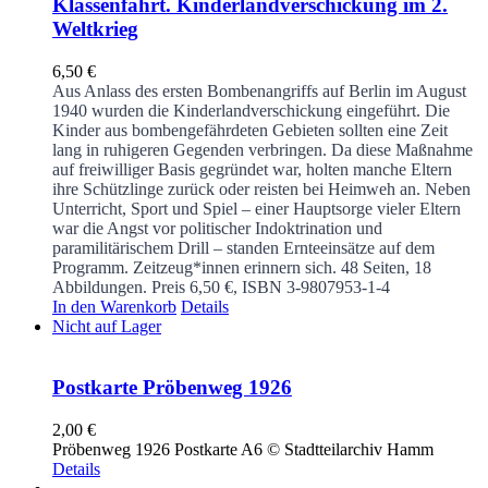
Klassenfahrt. Kinderlandverschickung im 2.
Weltkrieg
6,50
€
Aus Anlass des ersten Bombenangriffs auf Berlin im August
1940 wurden die Kinderlandverschickung eingeführt. Die
Kinder aus bombengefährdeten Gebieten sollten eine Zeit
lang in ruhigeren Gegenden verbringen. Da diese Maßnahme
auf freiwilliger Basis gegründet war, holten manche Eltern
ihre Schützlinge zurück oder reisten bei Heimweh an. Neben
Unterricht, Sport und Spiel – einer Hauptsorge vieler Eltern
war die Angst vor politischer Indoktrination und
paramilitärischem Drill – standen Ernteeinsätze auf dem
Programm. Zeitzeug*innen erinnern sich.
48 Seiten, 18
Abbildungen. Preis 6,50 €, ISBN 3-9807953-1-4
In den Warenkorb
Details
Nicht auf Lager
Postkarte Pröbenweg 1926
2,00
€
Pröbenweg 1926 Postkarte A6 © Stadtteilarchiv Hamm
Details