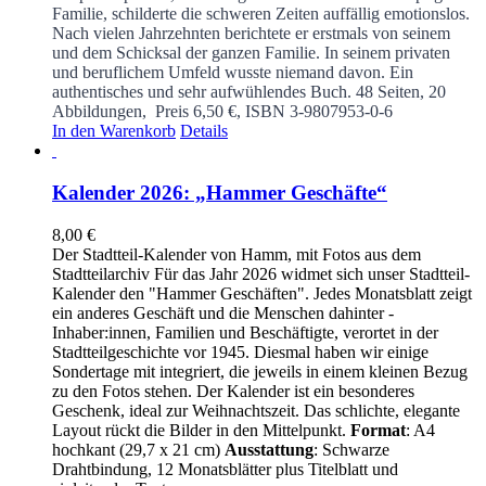
Familie, schilderte die schweren Zeiten auffällig emotionslos.
Nach vielen Jahrzehnten berichtete er erstmals von seinem
und dem Schicksal der ganzen Familie. In seinem privaten
und beruflichem Umfeld wusste niemand davon. Ein
authentisches und sehr aufwühlendes Buch.
48 Seiten, 20
Abbildungen, Preis 6,50 €, ISBN 3-9807953-0-6
In den Warenkorb
Details
Kalender 2026: „Hammer Geschäfte“
8,00
€
Der Stadtteil-Kalender von Hamm, mit Fotos aus dem
Stadtteilarchiv Für das Jahr 2026 widmet sich unser Stadtteil-
Kalender den "Hammer Geschäften". Jedes Monatsblatt zeigt
ein anderes Geschäft und die Menschen dahinter -
Inhaber:innen, Familien und Beschäftigte, verortet in der
Stadtteilgeschichte vor 1945. Diesmal haben wir einige
Sondertage mit integriert, die jeweils in einem kleinen Bezug
zu den Fotos stehen. Der Kalender ist ein besonderes
Geschenk, ideal zur Weihnachtszeit. Das schlichte, elegante
Layout rückt die Bilder in den Mittelpunkt.
Format
: A4
hochkant (29,7 x 21 cm)
Ausstattung
: Schwarze
Drahtbindung, 12 Monatsblätter plus Titelblatt und