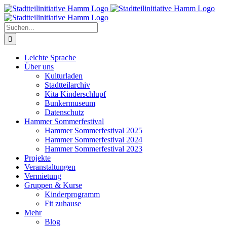
Zum
Inhalt
springen
Suche
nach:
Leichte Sprache
Über uns
Kulturladen
Stadtteilarchiv
Kita Kinderschlupf
Bunkermuseum
Datenschutz
Hammer Sommerfestival
Hammer Sommerfestival 2025
Hammer Sommerfestival 2024
Hammer Sommerfestival 2023
Projekte
Veranstaltungen
Vermietung
Gruppen & Kurse
Kinderprogramm
Fit zuhause
Mehr
Blog