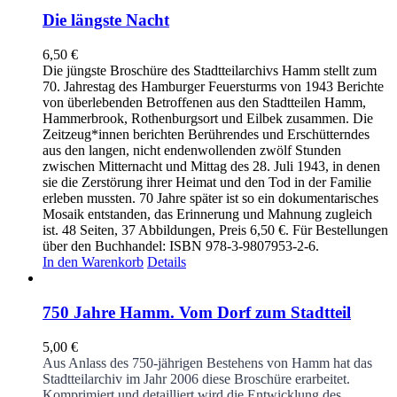
Die längste Nacht
6,50
€
Die jüngste Broschüre des Stadtteilarchivs Hamm stellt zum
70. Jahrestag des Hamburger Feuersturms von 1943 Berichte
von überlebenden Betroffenen aus den Stadtteilen Hamm,
Hammerbrook, Rothenburgsort und Eilbek zusammen. Die
Zeitzeug*innen berichten Berührendes und Erschütterndes
aus den langen, nicht endenwollenden zwölf Stunden
zwischen Mitternacht und Mittag des 28. Juli 1943, in denen
sie die Zerstörung ihrer Heimat und den Tod in der Familie
erleben mussten. 70 Jahre später ist so ein dokumentarisches
Mosaik entstanden, das Erinnerung und Mahnung zugleich
ist. 48 Seiten, 37 Abbildungen, Preis 6,50 €. Für Bestellungen
über den Buchhandel: ISBN 978-3-9807953-2-6.
In den Warenkorb
Details
750 Jahre Hamm. Vom Dorf zum Stadtteil
5,00
€
Aus Anlass des 750-jährigen Bestehens von Hamm hat das
Stadtteilarchiv im Jahr 2006 diese Broschüre erarbeitet.
Komprimiert und detailliert wird die Entwicklung des