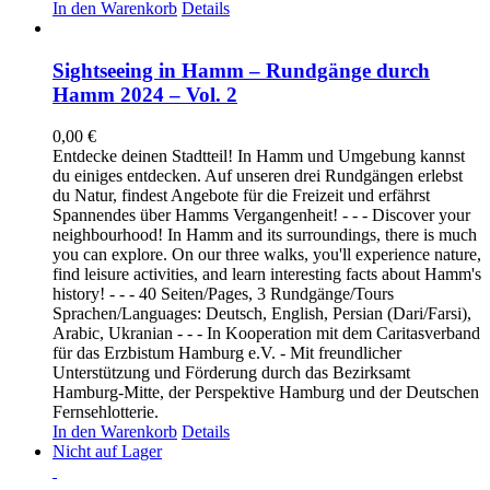
In den Warenkorb
Details
Sightseeing in Hamm – Rundgänge durch
Hamm 2024 – Vol. 2
0,00
€
Entdecke deinen Stadtteil! In Hamm und Umgebung kannst
du einiges entdecken. Auf unseren drei Rundgängen erlebst
du Natur, findest Angebote für die Freizeit und erfährst
Spannendes über Hamms Vergangenheit! - - - Discover your
neighbourhood! In Hamm and its surroundings, there is much
you can explore. On our three walks, you'll experience nature,
find leisure activities, and learn interesting facts about Hamm's
history! - - - 40 Seiten/Pages, 3 Rundgänge/Tours
Sprachen/Languages: Deutsch, English, Persian (Dari/Farsi),
Arabic, Ukranian - - - In Kooperation mit dem Caritasverband
für das Erzbistum Hamburg e.V. - Mit freundlicher
Unterstützung und Förderung durch das Bezirksamt
Hamburg-Mitte, der Perspektive Hamburg und der Deutschen
Fernsehlotterie.
In den Warenkorb
Details
Nicht auf Lager