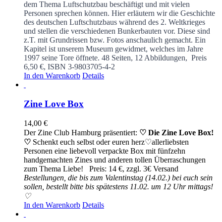
dem Thema Luftschutzbau beschäftigt und mit vielen
Personen sprechen können. Hier erläutern wir die Geschichte
des deutschen Luftschutzbaus während des 2. Weltkrieges
und stellen die verschiedenen Bunkerbauten vor. Diese sind
z.T. mit Grundrissen bzw. Fotos anschaulich gemacht. Ein
Kapitel ist unserem Museum gewidmet, welches im Jahre
1997 seine Tore öffnete.
48 Seiten, 12 Abbildungen, Preis
6,50 €, ISBN 3-9803705-4-2
In den Warenkorb
Details
Zine Love Box
14,00
€
Der Zine Club Hamburg präsentiert:
♡ Die Zine Love Box!
♡
Schenkt euch selbst oder euren herz♡allerliebsten
Personen eine liebevoll verpackte Box mit fünfzehn
handgemachten Zines und anderen tollen Überraschungen
zum Thema Liebe! Preis: 14 €, zzgl. 3€ Versand
Bestellungen, die bis zum Valentinstag (14.02.) bei euch sein
sollen, bestellt bitte bis spätestens 11.02. um 12 Uhr mittags!
♡
In den Warenkorb
Details