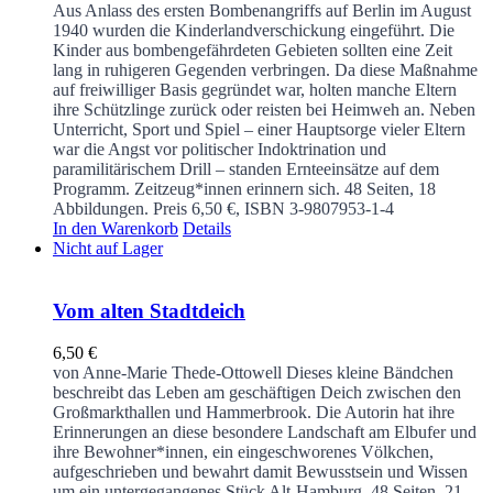
Aus Anlass des ersten Bombenangriffs auf Berlin im August
1940 wurden die Kinderlandverschickung eingeführt. Die
Kinder aus bombengefährdeten Gebieten sollten eine Zeit
lang in ruhigeren Gegenden verbringen. Da diese Maßnahme
auf freiwilliger Basis gegründet war, holten manche Eltern
ihre Schützlinge zurück oder reisten bei Heimweh an. Neben
Unterricht, Sport und Spiel – einer Hauptsorge vieler Eltern
war die Angst vor politischer Indoktrination und
paramilitärischem Drill – standen Ernteeinsätze auf dem
Programm. Zeitzeug*innen erinnern sich.
48 Seiten, 18
Abbildungen. Preis 6,50 €, ISBN 3-9807953-1-4
In den Warenkorb
Details
Nicht auf Lager
Vom alten Stadtdeich
6,50
€
von Anne-Marie Thede-Ottowell
Dieses kleine Bändchen
beschreibt das Leben am geschäftigen Deich zwischen den
Großmarkthallen und Hammerbrook. Die Autorin hat ihre
Erinnerungen an diese besondere Landschaft am Elbufer und
ihre Bewohner*innen, ein eingeschworenes Völkchen,
aufgeschrieben und bewahrt damit Bewusstsein und Wissen
um ein untergegangenes Stück Alt-Hamburg.
48 Seiten, 21