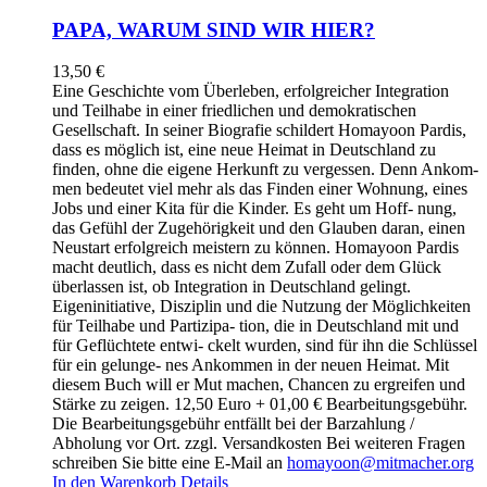
PAPA, WARUM SIND WIR HIER?
13,50
€
Eine Geschichte vom Überleben, erfolgreicher Integration
und Teilhabe in einer friedlichen und demokratischen
Gesellschaft. In seiner Biografie schildert Homayoon Pardis,
dass es möglich ist, eine neue Heimat in Deutschland zu
finden, ohne die eigene Herkunft zu vergessen. Denn Ankom-
men bedeutet viel mehr als das Finden einer Wohnung, eines
Jobs und einer Kita für die Kinder. Es geht um Hoff- nung,
das Gefühl der Zugehörigkeit und den Glauben daran, einen
Neustart erfolgreich meistern zu können. Homayoon Pardis
macht deutlich, dass es nicht dem Zufall oder dem Glück
überlassen ist, ob Integration in Deutschland gelingt.
Eigeninitiative, Disziplin und die Nutzung der Möglichkeiten
für Teilhabe und Partizipa- tion, die in Deutschland mit und
für Geflüchtete entwi- ckelt wurden, sind für ihn die Schlüssel
für ein gelunge- nes Ankommen in der neuen Heimat. Mit
diesem Buch will er Mut machen, Chancen zu ergreifen und
Stärke zu zeigen. 12,50 Euro + 01,00 € Bearbeitungsgebühr.
Die Bearbeitungsgebühr entfällt bei der Barzahlung /
Abholung vor Ort. zzgl. Versandkosten Bei weiteren Fragen
schreiben Sie bitte eine E-Mail an
homayoon@mitmacher.org
In den Warenkorb
Details