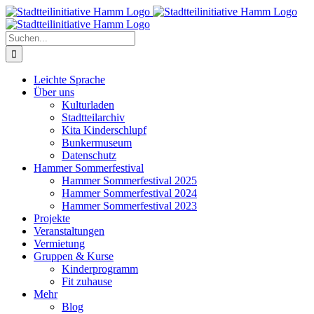
Zum
Inhalt
springen
Suche
nach:
Leichte Sprache
Über uns
Kulturladen
Stadtteilarchiv
Kita Kinderschlupf
Bunkermuseum
Datenschutz
Hammer Sommerfestival
Hammer Sommerfestival 2025
Hammer Sommerfestival 2024
Hammer Sommerfestival 2023
Projekte
Veranstaltungen
Vermietung
Gruppen & Kurse
Kinderprogramm
Fit zuhause
Mehr
Blog