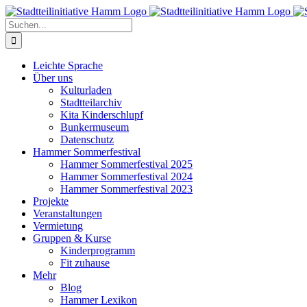
Zum
Inhalt
Suche
springen
nach:
Leichte Sprache
Über uns
Kulturladen
Stadtteilarchiv
Kita Kinderschlupf
Bunkermuseum
Datenschutz
Hammer Sommerfestival
Hammer Sommerfestival 2025
Hammer Sommerfestival 2024
Hammer Sommerfestival 2023
Projekte
Veranstaltungen
Vermietung
Gruppen & Kurse
Kinderprogramm
Fit zuhause
Mehr
Blog
Hammer Lexikon