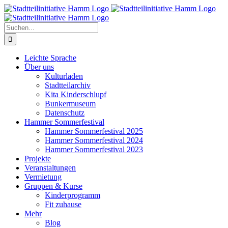
Zum
Inhalt
springen
Suche
nach:
Leichte Sprache
Über uns
Kulturladen
Stadtteilarchiv
Kita Kinderschlupf
Bunkermuseum
Datenschutz
Hammer Sommerfestival
Hammer Sommerfestival 2025
Hammer Sommerfestival 2024
Hammer Sommerfestival 2023
Projekte
Veranstaltungen
Vermietung
Gruppen & Kurse
Kinderprogramm
Fit zuhause
Mehr
Blog