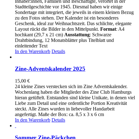
Inhaber:innen, Familien und Beschäftigte, verortet in der
Stadtteilgeschichte vor 1945. Diesmal haben wir einige
Sondertage mit integriert, die jeweils in einem kleinen Bezug
zu den Fotos stehen. Der Kalender ist ein besonderes
Geschenk, ideal zur Weihnachtszeit. Das schlichte, elegante
Layout rückt die Bilder in den Mittelpunkt.
Format
: A4
hochkant (29,7 x 21 cm)
Ausstattung
: Schwarze
Drahtbindung, 12 Monatsblätter plus Titelblatt und
einleitender Text
In den Warenkorb
Details
Zine-Adventskalender 2025
15,00
€
24 kleine Zines verstecken sich im Zine Adventskalender.
Wochenlang haben die Mitglieder des Zine Club Hamburgs
hieran getüftelt. Entstanden sind kleine Unikate, in denen viel
Liebe zum Detail und eine ordentliche Portion Kreativität
steckt. Alle Zines wurden in liebevoller Handarbeit
angefertigt. Maße der Box: ca. 8,5 x 3 x 6 cm
In den Warenkorb
Details
Sommer Zine-Päckchen