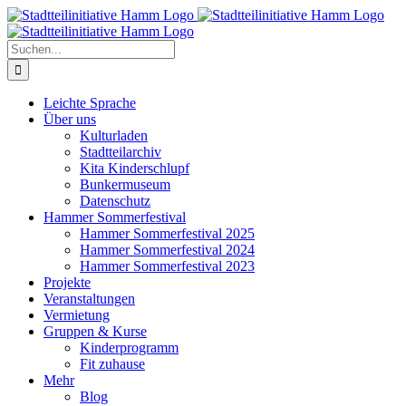
Zum
Inhalt
springen
Suche
nach:
Leichte Sprache
Über uns
Kulturladen
Stadtteilarchiv
Kita Kinderschlupf
Bunkermuseum
Datenschutz
Hammer Sommerfestival
Hammer Sommerfestival 2025
Hammer Sommerfestival 2024
Hammer Sommerfestival 2023
Projekte
Veranstaltungen
Vermietung
Gruppen & Kurse
Kinderprogramm
Fit zuhause
Mehr
Blog