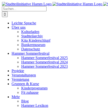
Zum
Inhalt
Suche
springen
nach:
Leichte Sprache
Über uns
Kulturladen
Stadtteilarchiv
Kita Kinderschlupf
Bunkermuseum
Datenschutz
Hammer Sommerfestival
Hammer Sommerfestival 2025
Hammer Sommerfestival 2024
Hammer Sommerfestival 2023
Projekte
Veranstaltungen
Vermietung
Gruppen & Kurse
Kinderprogramm
Fit zuhause
Mehr
Blog
Hammer Lexikon