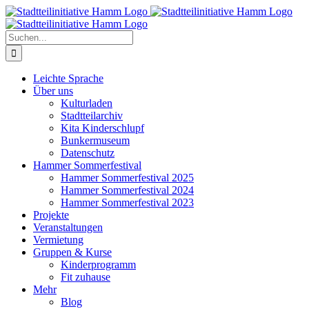
Zum
Inhalt
springen
Suche
nach:
Leichte Sprache
Über uns
Kulturladen
Stadtteilarchiv
Kita Kinderschlupf
Bunkermuseum
Datenschutz
Hammer Sommerfestival
Hammer Sommerfestival 2025
Hammer Sommerfestival 2024
Hammer Sommerfestival 2023
Projekte
Veranstaltungen
Vermietung
Gruppen & Kurse
Kinderprogramm
Fit zuhause
Mehr
Blog