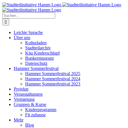
Zum
Inhalt
springen
Suche
nach:
Leichte Sprache
Über uns
Kulturladen
Stadtteilarchiv
Kita Kinderschlupf
Bunkermuseum
Datenschutz
Hammer Sommerfestival
Hammer Sommerfestival 2025
Hammer Sommerfestival 2024
Hammer Sommerfestival 2023
Projekte
Veranstaltungen
Vermietung
Gruppen & Kurse
Kinderprogramm
Fit zuhause
Mehr
Blog