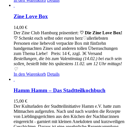
In den Warenkorb
Details
Zine Love Box
14,00
€
Der Zine Club Hamburg präsentiert:
♡ Die Zine Love Box!
♡
Schenkt euch selbst oder euren herz♡allerliebsten
Personen eine liebevoll verpackte Box mit fünfzehn
handgemachten Zines und anderen tollen Überraschungen
zum Thema Liebe! Preis: 14 €, zzgl. 3€ Versand
Bestellungen, die bis zum Valentinstag (14.02.) bei euch sein
sollen, bestellt bitte bis spätestens 11.02. um 12 Uhr mittags!
♡
In den Warenkorb
Details
Hamm Hamm – Das Stadtteilkochbuch
15,00
€
Der Kulturladen der Stadtteilinitiative Hamm e.V. hatte zum
Mitmachen aufgerufen. Nach und nach wurden die Rezepte
von Lieblingsgerichten aus den Küchen der Nachbar:innen
eingereicht - garniert mit kleinen Anekdoten und kurzweiligen
Geschichten. Daraus ist eine ansehnliche Rezeptsammlung