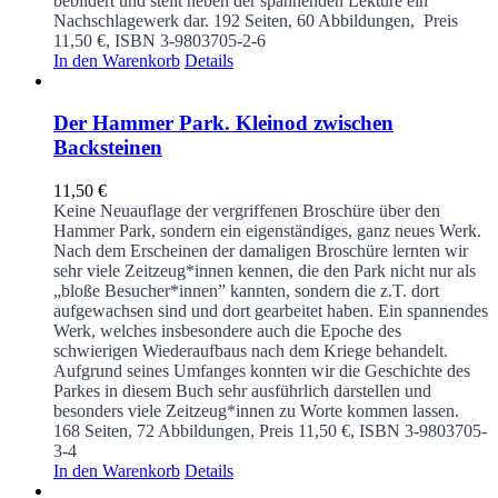
bebildert und stellt neben der spannenden Lektüre ein
Nachschlagewerk dar.
192 Seiten, 60 Abbildungen, Preis
11,50 €, ISBN 3-9803705-2-6
In den Warenkorb
Details
Der Hammer Park. Kleinod zwischen
Backsteinen
11,50
€
Keine Neuauflage der vergriffenen Broschüre über den
Hammer Park, sondern ein eigenständiges, ganz neues Werk.
Nach dem Erscheinen der damaligen Broschüre lernten wir
sehr viele Zeitzeug*innen kennen, die den Park nicht nur als
„bloße Besucher*innen” kannten, sondern die z.T. dort
aufgewachsen sind und dort gearbeitet haben. Ein spannendes
Werk, welches insbesondere auch die Epoche des
schwierigen Wiederaufbaus nach dem Kriege behandelt.
Aufgrund seines Umfanges konnten wir die Geschichte des
Parkes in diesem Buch sehr ausführlich darstellen und
besonders viele Zeitzeug*innen zu Worte kommen lassen.
168 Seiten, 72 Abbildungen, Preis 11,50 €, ISBN 3-9803705-
3-4
In den Warenkorb
Details