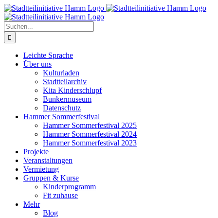
Zum
Inhalt
springen
Suche
nach:
Leichte Sprache
Über uns
Kulturladen
Stadtteilarchiv
Kita Kinderschlupf
Bunkermuseum
Datenschutz
Hammer Sommerfestival
Hammer Sommerfestival 2025
Hammer Sommerfestival 2024
Hammer Sommerfestival 2023
Projekte
Veranstaltungen
Vermietung
Gruppen & Kurse
Kinderprogramm
Fit zuhause
Mehr
Blog