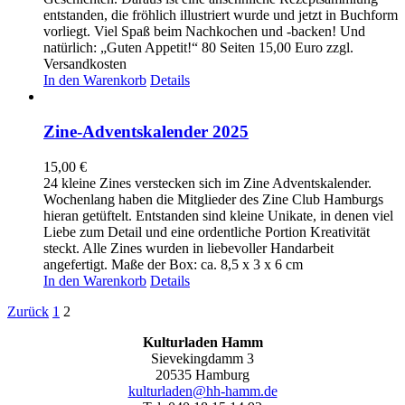
entstanden, die fröhlich illustriert wurde und jetzt in Buchform
vorliegt. Viel Spaß beim Nachkochen und -backen! Und
natürlich: „Guten Appetit!“ 80 Seiten 15,00 Euro zzgl.
Versandkosten
In den Warenkorb
Details
Zine-Adventskalender 2025
15,00
€
24 kleine Zines verstecken sich im Zine Adventskalender.
Wochenlang haben die Mitglieder des Zine Club Hamburgs
hieran getüftelt. Entstanden sind kleine Unikate, in denen viel
Liebe zum Detail und eine ordentliche Portion Kreativität
steckt. Alle Zines wurden in liebevoller Handarbeit
angefertigt. Maße der Box: ca. 8,5 x 3 x 6 cm
In den Warenkorb
Details
Zurück
1
2
Kulturladen Hamm
Sievekingdamm 3
20535 Hamburg
kulturladen@hh-hamm.de