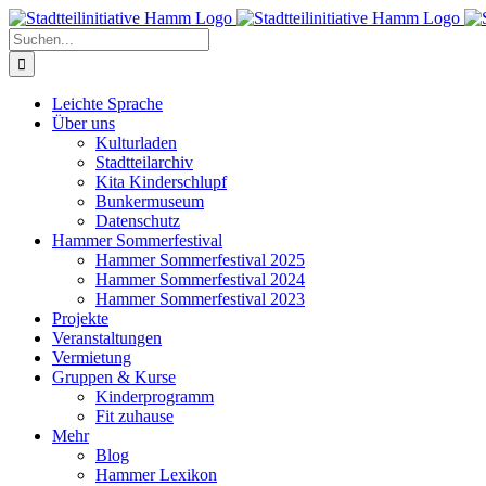
Zum
Inhalt
Suche
springen
nach:
Leichte Sprache
Über uns
Kulturladen
Stadtteilarchiv
Kita Kinderschlupf
Bunkermuseum
Datenschutz
Hammer Sommerfestival
Hammer Sommerfestival 2025
Hammer Sommerfestival 2024
Hammer Sommerfestival 2023
Projekte
Veranstaltungen
Vermietung
Gruppen & Kurse
Kinderprogramm
Fit zuhause
Mehr
Blog
Hammer Lexikon