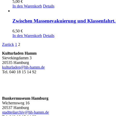
5,00
€
In den Warenkorb
Details
Zwischen Massenevakuierung und Klassenfahrt. 
6,50
€
In den Warenkorb
Details
Zurück
1
2
Kulturladen Hamm
Sievekingdamm 3
20535 Hamburg
kulturladen@hh-hamm.de
Tel. 040 18 15 14 92
Bunkermuseum Hamburg
Wichernsweg 16
20537 Hamburg
stadtteilarchiv@hh-hamm.de