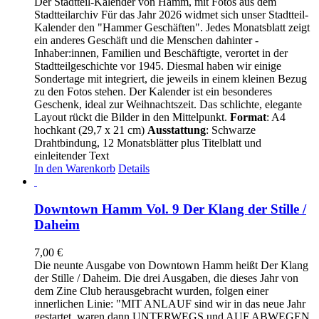
Der Stadtteil-Kalender von Hamm, mit Fotos aus dem
Stadtteilarchiv Für das Jahr 2026 widmet sich unser Stadtteil-
Kalender den "Hammer Geschäften". Jedes Monatsblatt zeigt
ein anderes Geschäft und die Menschen dahinter -
Inhaber:innen, Familien und Beschäftigte, verortet in der
Stadtteilgeschichte vor 1945. Diesmal haben wir einige
Sondertage mit integriert, die jeweils in einem kleinen Bezug
zu den Fotos stehen. Der Kalender ist ein besonderes
Geschenk, ideal zur Weihnachtszeit. Das schlichte, elegante
Layout rückt die Bilder in den Mittelpunkt.
Format
: A4
hochkant (29,7 x 21 cm)
Ausstattung
: Schwarze
Drahtbindung, 12 Monatsblätter plus Titelblatt und
einleitender Text
In den Warenkorb
Details
Downtown Hamm Vol. 9 Der Klang der Stille /
Daheim
7,00
€
Die neunte Ausgabe von Downtown Hamm heißt Der Klang
der Stille / Daheim. Die drei Ausgaben, die dieses Jahr von
dem Zine Club herausgebracht wurden, folgen einer
innerlichen Linie: "MIT ANLAUF sind wir in das neue Jahr
gestartet, waren dann UNTERWEGS und AUF ABWEGEN,