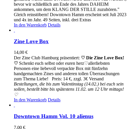
bevor wir schließlich am Ende des Jahres DAHEIM
ankommen, um dem KLANG DER STILLE zuzuhören."
Gleich reinstöbern! Downtown Hamm erscheint seit Juli 2023
und 4x im Jahr. 49 Seiten, inkl. drei Extras
In den Warenkorb
Details
Zine Love Box
14,00
€
Der Zine Club Hamburg präsentiert:
♡ Die Zine Love Box!
♡
Schenkt euch selbst oder euren herz♡allerliebsten
Personen eine liebevoll verpackte Box mit fünfzehn
handgemachten Zines und anderen tollen Überraschungen
zum Thema Liebe! Preis: 14 €, zzgl. 3€ Versand
Bestellungen, die bis zum Valentinstag (14.02.) bei euch sein
sollen, bestellt bitte bis spätestens 11.02. um 12 Uhr mittags!
♡
In den Warenkorb
Details
Downtown Hamm Vol. 10 alienus
7,00
€