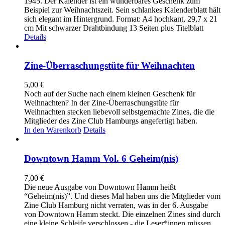
1945. Der Kalender ist ein wunderbares Geschenk zum
Beispiel zur Weihnachtszeit. Sein schlankes Kalenderblatt hält
sich elegant im Hintergrund. Format: A4 hochkant, 29,7 x 21
cm Mit schwarzer Drahtbindung 13 Seiten plus Titelblatt
Details
Zine-Überraschungstüte für Weihnachten
5,00
€
Noch auf der Suche nach einem kleinen Geschenk für
Weihnachten? In der Zine-Überraschungstüte für
Weihnachten stecken liebevoll selbstgemachte Zines, die die
Mitglieder des Zine Club Hamburgs angefertigt haben.
In den Warenkorb
Details
Downtown Hamm Vol. 6 Geheim(nis)
7,00
€
Die neue Ausgabe von Downtown Hamm heißt
“Geheim(nis)”. Und dieses Mal haben uns die Mitglieder vom
Zine Club Hamburg nicht verraten, was in der 6. Ausgabe
von Downtown Hamm steckt. Die einzelnen Zines sind durch
eine kleine Schleife verschlossen - die Leser*innen müssen