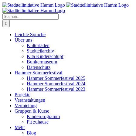
Zum
Inhalt
springen
Suche
nach:
Leichte Sprache
Über uns
Kulturladen
Stadtteilarchiv
Kita Kinderschlupf
Bunkermuseum
Datenschutz
Hammer Sommerfestival
Hammer Sommerfestival 2025
Hammer Sommerfestival 2024
Hammer Sommerfestival 2023
Projekte
Veranstaltungen
Vermietung
Gruppen & Kurse
Kinderprogramm
Fit zuhause
Mehr
Blog