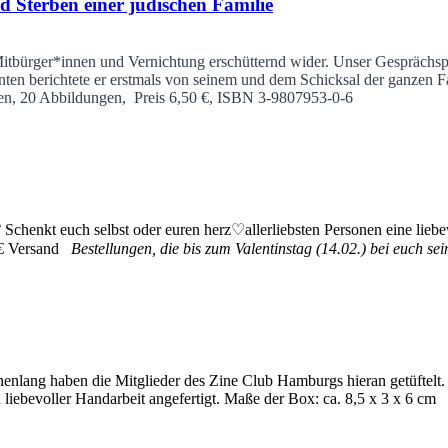
 Sterben einer jüdischen Familie
Mitbürger*innen und Vernichtung erschütternd wider. Unser Gesprächspar
hnten berichtete er erstmals von seinem und dem Schicksal der ganzen 
ten, 20 Abbildungen, Preis 6,50 €, ISBN 3-9807953-0-6
♡
Schenkt euch selbst oder euren herz♡allerliebsten Personen eine lie
 3€ Versand
Bestellungen, die bis zum Valentinstag (14.02.) bei euch sei
enlang haben die Mitglieder des Zine Club Hamburgs hieran getüftelt. 
n liebevoller Handarbeit angefertigt. Maße der Box: ca. 8,5 x 3 x 6 cm