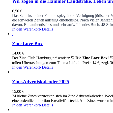
Wir zogen in die Hammer Landstraße. Leben und
6,50
€
Das Schicksal einer Familie spiegelt die Verfolgung jüdischer 
die schweren Zeiten auffällig emotionslos. Nach vielen Jahrze
davon. Ein authentisches und sehr aufwühlendes Buch.
48 Sei
In den Warenkorb
Details
Zine Love Box
14,00
€
Der Zine Club Hamburg präsentiert:
♡ Die Zine Love Box! 
tollen Überraschungen zum Thema Liebe! Preis: 14 €, zzgl.
In den Warenkorb
Details
Zine-Adventskalender 2025
15,00
€
24 kleine Zines verstecken sich im Zine Adventskalender. Woch
eine ordentliche Portion Kreativität steckt. Alle Zines wurden i
In den Warenkorb
Details