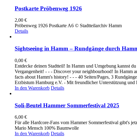
Postkarte Pröbenweg 1926
2,00
€
Pröbenweg 1926 Postkarte A6 © Stadtteilarchiv Hamm
Details
Sightseeing in Hamm – Rundgänge durch Hamm 
0,00
€
Entdecke deinen Stadtteil! In Hamm und Umgebung kannst du ei
Vergangenheit! - - - Discover your neighbourhood! In Hamm and i
facts about Hamm's history! - - - 40 Seiten/Pages, 3 Rundgänge
Erzbistum Hamburg e.V. - Mit freundlicher Unterstützung und
In den Warenkorb
Details
Soli-Beutel Hammer Sommerfestival 2025
6,00
€
Für alle Hardcore-Fans vom Hammer Sommerfestival gibt's jetzt
Mario Mensch 100% Baumwolle
In den Warenkorb
Details