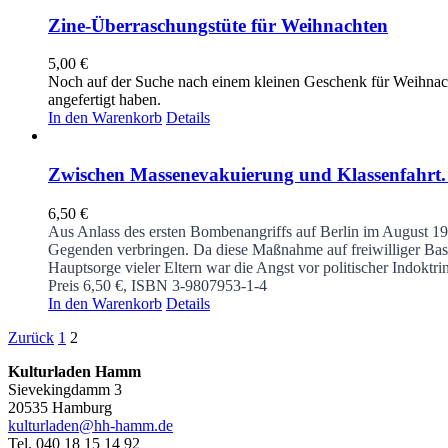
Zine-Überraschungstüte für Weihnachten
5,00
€
Noch auf der Suche nach einem kleinen Geschenk für Weihnacht
angefertigt haben.
In den Warenkorb
Details
Zwischen Massenevakuierung und Klassenfahrt. 
6,50
€
Aus Anlass des ersten Bombenangriffs auf Berlin im August 19
Gegenden verbringen. Da diese Maßnahme auf freiwilliger Basis
Hauptsorge vieler Eltern war die Angst vor politischer Indoktr
Preis 6,50 €, ISBN 3-9807953-1-4
In den Warenkorb
Details
Zurück
1
2
Kulturladen Hamm
Sievekingdamm 3
20535 Hamburg
kulturladen@hh-hamm.de
Tel. 040 18 15 14 92