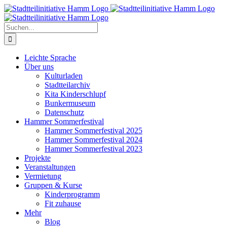
Zum
Inhalt
springen
Suche
nach:
Leichte Sprache
Über uns
Kulturladen
Stadtteilarchiv
Kita Kinderschlupf
Bunkermuseum
Datenschutz
Hammer Sommerfestival
Hammer Sommerfestival 2025
Hammer Sommerfestival 2024
Hammer Sommerfestival 2023
Projekte
Veranstaltungen
Vermietung
Gruppen & Kurse
Kinderprogramm
Fit zuhause
Mehr
Blog