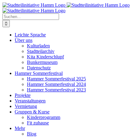
Zum
Inhalt
springen
Suche
nach:
Leichte Sprache
Über uns
Kulturladen
Stadtteilarchiv
Kita Kinderschlupf
Bunkermuseum
Datenschutz
Hammer Sommerfestival
Hammer Sommerfestival 2025
Hammer Sommerfestival 2024
Hammer Sommerfestival 2023
Projekte
Veranstaltungen
Vermietung
Gruppen & Kurse
Kinderprogramm
Fit zuhause
Mehr
Blog