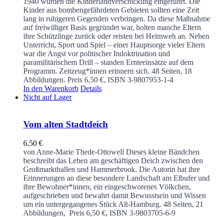
1940 wurden die Kinderlandverschickung eingeführt. Die
Kinder aus bombengefährdeten Gebieten sollten eine Zeit
lang in ruhigeren Gegenden verbringen. Da diese Maßnahme
auf freiwilliger Basis gegründet war, holten manche Eltern
ihre Schützlinge zurück oder reisten bei Heimweh an. Neben
Unterricht, Sport und Spiel – einer Hauptsorge vieler Eltern
war die Angst vor politischer Indoktrination und
paramilitärischem Drill – standen Ernteeinsätze auf dem
Programm. Zeitzeug*innen erinnern sich.
48 Seiten, 18
Abbildungen. Preis 6,50 €, ISBN 3-9807953-1-4
In den Warenkorb
Details
Nicht auf Lager
Vom alten Stadtdeich
6,50
€
von Anne-Marie Thede-Ottowell
Dieses kleine Bändchen
beschreibt das Leben am geschäftigen Deich zwischen den
Großmarkthallen und Hammerbrook. Die Autorin hat ihre
Erinnerungen an diese besondere Landschaft am Elbufer und
ihre Bewohner*innen, ein eingeschworenes Völkchen,
aufgeschrieben und bewahrt damit Bewusstsein und Wissen
um ein untergegangenes Stück Alt-Hamburg.
48 Seiten, 21
Abbildungen, Preis 6,50 €, ISBN 3-9803705-6-9