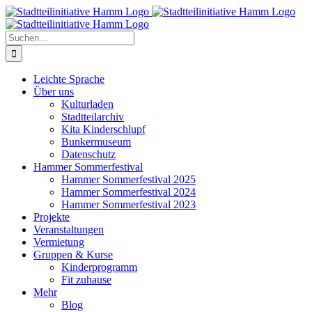
Zum
Inhalt
springen
Suche
nach:
Leichte Sprache
Über uns
Kulturladen
Stadtteilarchiv
Kita Kinderschlupf
Bunkermuseum
Datenschutz
Hammer Sommerfestival
Hammer Sommerfestival 2025
Hammer Sommerfestival 2024
Hammer Sommerfestival 2023
Projekte
Veranstaltungen
Vermietung
Gruppen & Kurse
Kinderprogramm
Fit zuhause
Mehr
Blog