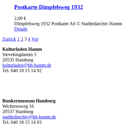
Postkarte Dimpfelsweg 1932
2,00
€
Dimpfelsweg 1932 Postkarte A6 © Stadtteilarchiv Hamm
Details
Zurück
1
2
3
4
Vor
Kulturladen Hamm
Sievekingdamm 3
20535 Hamburg
kulturladen@hh-hamm.de
Tel. 040 18 15 14 92
Bunkermuseum Hamburg
Wichernsweg 16
20537 Hamburg
stadtteilarchiv@hh-hamm.de
Tel. 040 18 15 14 93