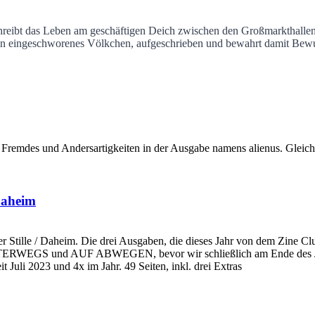
hreibt das Leben am geschäftigen Deich zwischen den Großmarkthallen
in eingeschworenes Völkchen, aufgeschrieben und bewahrt damit Bew
remdes und Andersartigkeiten in der Ausgabe namens alienus. Gleich
Daheim
ille / Daheim. Die drei Ausgaben, die dieses Jahr von dem Zine Club
nn UNTERWEGS und AUF ABWEGEN, bevor wir schließlich am Ende
Juli 2023 und 4x im Jahr. 49 Seiten, inkl. drei Extras