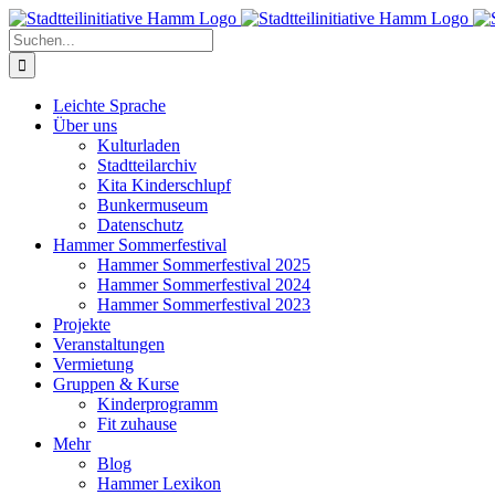
Zum
Inhalt
Suche
springen
nach:
Leichte Sprache
Über uns
Kulturladen
Stadtteilarchiv
Kita Kinderschlupf
Bunkermuseum
Datenschutz
Hammer Sommerfestival
Hammer Sommerfestival 2025
Hammer Sommerfestival 2024
Hammer Sommerfestival 2023
Projekte
Veranstaltungen
Vermietung
Gruppen & Kurse
Kinderprogramm
Fit zuhause
Mehr
Blog
Hammer Lexikon