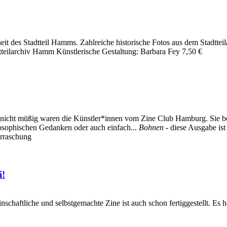
nheit des Stadtteil Hamms. Zahlreiche historische Fotos aus dem Stad
dtteilarchiv Hamm Künstlerische Gestaltung: Barbara Fey 7,50 €
cht müßig waren die Künstler*innen vom Zine Club Hamburg. Sie bea
losophischen Gedanken oder auch einfach...
Bohnen
- diese Ausgabe is
erraschung
i!
meinschaftliche und selbstgemachte Zine ist auch schon fertiggestel