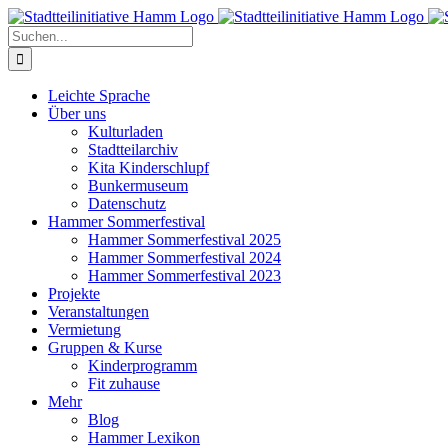
Zum
Inhalt
Suche
springen
nach:
Leichte Sprache
Über uns
Kulturladen
Stadtteilarchiv
Kita Kinderschlupf
Bunkermuseum
Datenschutz
Hammer Sommerfestival
Hammer Sommerfestival 2025
Hammer Sommerfestival 2024
Hammer Sommerfestival 2023
Projekte
Veranstaltungen
Vermietung
Gruppen & Kurse
Kinderprogramm
Fit zuhause
Mehr
Blog
Hammer Lexikon