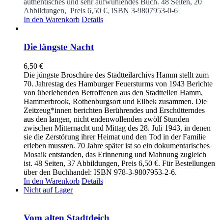
authentisches und sehr aufwühlendes Buch.
48 Seiten, 20
Abbildungen, Preis 6,50 €, ISBN 3-9807953-0-6
In den Warenkorb
Details
Die längste Nacht
6,50
€
Die jüngste Broschüre des Stadtteilarchivs Hamm stellt zum
70. Jahrestag des Hamburger Feuersturms von 1943 Berichte
von überlebenden Betroffenen aus den Stadtteilen Hamm,
Hammerbrook, Rothenburgsort und Eilbek zusammen. Die
Zeitzeug*innen berichten Berührendes und Erschütterndes
aus den langen, nicht endenwollenden zwölf Stunden
zwischen Mitternacht und Mittag des 28. Juli 1943, in denen
sie die Zerstörung ihrer Heimat und den Tod in der Familie
erleben mussten. 70 Jahre später ist so ein dokumentarisches
Mosaik entstanden, das Erinnerung und Mahnung zugleich
ist. 48 Seiten, 37 Abbildungen, Preis 6,50 €. Für Bestellungen
über den Buchhandel: ISBN 978-3-9807953-2-6.
In den Warenkorb
Details
Nicht auf Lager
Vom alten Stadtdeich