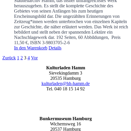
Stadtteilarchiv Hamm, das bisher umfangreichstes Werk
herauszugeben. Es stellt die komplette Geschichte des
Gebietes von seinen Anfängen bis zum heutigen
Erscheinungsbild dar. Die ungezählten Erinnerungen von
Zeitzeug*innen werden unterbrochen von einzelnen Kapiteln
zur Geschichte, die näher erläutert werden. Das Werk ist reich
bebildert und stellt neben der spannenden Lektüre ein
Nachschlagewerk dar.
192 Seiten, 60 Abbildungen, Preis
11,50 €, ISBN 3-9803705-2-6
In den Warenkorb
Details
Zurück
1
2
3
4
Vor
Kulturladen Hamm
Sievekingdamm 3
20535 Hamburg
kulturladen@hh-hamm.de
Tel. 040 18 15 14 92
Bunkermuseum Hamburg
Wichernsweg 16
20537 Hamburg