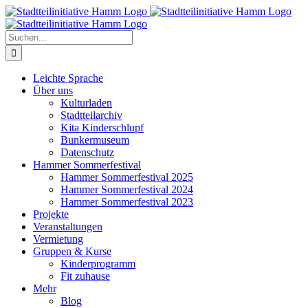
Zum
Inhalt
springen
Suche
nach:
Leichte Sprache
Über uns
Kulturladen
Stadtteilarchiv
Kita Kinderschlupf
Bunkermuseum
Datenschutz
Hammer Sommerfestival
Hammer Sommerfestival 2025
Hammer Sommerfestival 2024
Hammer Sommerfestival 2023
Projekte
Veranstaltungen
Vermietung
Gruppen & Kurse
Kinderprogramm
Fit zuhause
Mehr
Blog