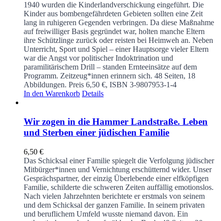
1940 wurden die Kinderlandverschickung eingeführt. Die
Kinder aus bombengefährdeten Gebieten sollten eine Zeit
lang in ruhigeren Gegenden verbringen. Da diese Maßnahme
auf freiwilliger Basis gegründet war, holten manche Eltern
ihre Schützlinge zurück oder reisten bei Heimweh an. Neben
Unterricht, Sport und Spiel – einer Hauptsorge vieler Eltern
war die Angst vor politischer Indoktrination und
paramilitärischem Drill – standen Ernteeinsätze auf dem
Programm. Zeitzeug*innen erinnern sich.
48 Seiten, 18
Abbildungen. Preis 6,50 €, ISBN 3-9807953-1-4
In den Warenkorb
Details
Wir zogen in die Hammer Landstraße. Leben
und Sterben einer jüdischen Familie
6,50
€
Das Schicksal einer Familie spiegelt die Verfolgung jüdischer
Mitbürger*innen und Vernichtung erschütternd wider. Unser
Gesprächspartner, der einzig Überlebende einer elfköpfigen
Familie, schilderte die schweren Zeiten auffällig emotionslos.
Nach vielen Jahrzehnten berichtete er erstmals von seinem
und dem Schicksal der ganzen Familie. In seinem privaten
und beruflichem Umfeld wusste niemand davon. Ein